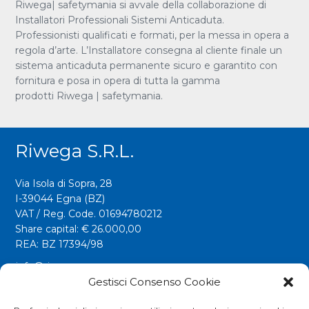
Riwega| safetymania si avvale della collaborazione di
Installatori Professionali Sistemi Anticaduta.
Professionisti qualificati e formati, per la messa in opera a
regola d’arte. L’Installatore consegna al cliente finale un
sistema anticaduta permanente sicuro e garantito con
fornitura e posa in opera di tutta la gamma
prodotti Riwega | safetymania.
Riwega S.r.l.
Via Isola di Sopra, 28
I-39044 Egna (BZ)
VAT / Reg. Code. 01694780212
Share capital: € 26.000,00
REA: BZ 17394/98
info@riwega.com
riwega@legalmail.it
Gestisci Consenso Cookie
Tel.
+39 0471 827500