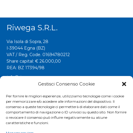
Riwega S.r.l.
Via Isola di Sopra, 28
I-39044 Egna (BZ)
VAT / Reg. Code. 01694780212
Share capital: € 26.000,00
REA: BZ 17394/98
info@riwega.com
riwega@legalmail.it
Gestisci Consenso Cookie
Tel.
+39 0471 827500
Per fornire le migliori esperienze, utilizziamo tecnologie come i cookie
per memorizzare e/o accedere alle informazioni del dispositivo. Il
Fax. +39 0471 827555
consenso a queste tecnologie ci permetterà di elaborare dati come il
comportamento di navigazione o ID univoci su questo sito. Non fornire
o revocare il consenso può influire negativamente su alcune
Social
caratteristiche e funzioni.
Manage services