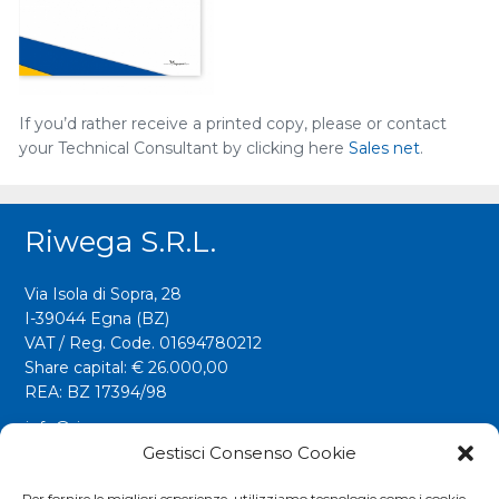
If you’d rather receive a printed copy, please or contact
your Technical Consultant by clicking here
Sales net
.
Riwega S.r.l.
Via Isola di Sopra, 28
I-39044 Egna (BZ)
VAT / Reg. Code. 01694780212
Share capital: € 26.000,00
REA: BZ 17394/98
info@riwega.com
riwega@legalmail.it
Gestisci Consenso Cookie
Tel.
+39 0471 827500
Per fornire le migliori esperienze, utilizziamo tecnologie come i cookie