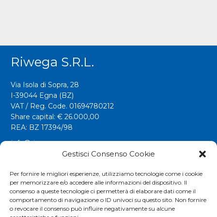
Riwega S.r.l.
Via Isola di Sopra, 28
I-39044 Egna (BZ)
VAT / Reg. Code. 01694780212
Share capital: € 26.000,00
REA: BZ 17394/98
info@riwega.com
Gestisci Consenso Cookie
riwega@legalmail.it
Tel.
+39 0471 827500
Per fornire le migliori esperienze, utilizziamo tecnologie come i cookie
per memorizzare e/o accedere alle informazioni del dispositivo. Il
Fax. +39 0471 827555
consenso a queste tecnologie ci permetterà di elaborare dati come il
comportamento di navigazione o ID univoci su questo sito. Non fornire
o revocare il consenso può influire negativamente su alcune