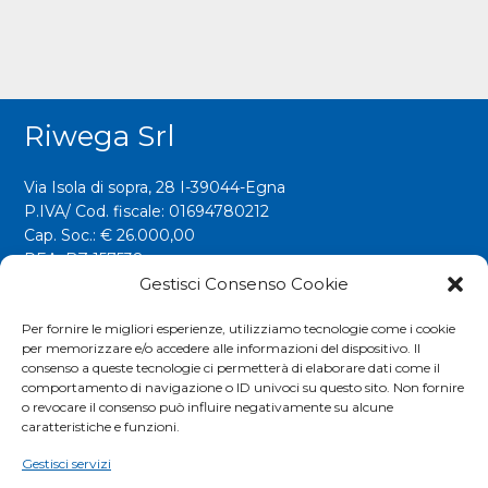
Riwega Srl
Via Isola di sopra, 28 I-39044-Egna
P.IVA/ Cod. fiscale: 01694780212
Cap. Soc.: € 26.000,00
REA: BZ 157538
Gestisci Consenso Cookie
info@riwega.com
riwega@legalmail.it
Per fornire le migliori esperienze, utilizziamo tecnologie come i cookie
per memorizzare e/o accedere alle informazioni del dispositivo. Il
Tel.
+39 0471 827500
consenso a queste tecnologie ci permetterà di elaborare dati come il
comportamento di navigazione o ID univoci su questo sito. Non fornire
o revocare il consenso può influire negativamente su alcune
Social
caratteristiche e funzioni.
Gestisci servizi