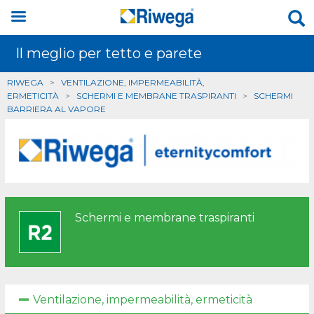
Il meglio per tetto e parete
RIWEGA
>
VENTILAZIONE, IMPERMEABILITÀ,
ERMETICITÀ
>
SCHERMI E MEMBRANE TRASPIRANTI
>
SCHERMI
BARRIERA AL VAPORE
Schermi e membrane traspiranti
Ventilazione, impermeabilità, ermeticità