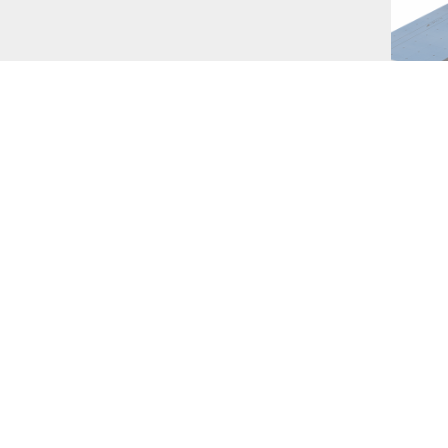
Gli sche
tessuto
sistema
La norma
brevemen
e contem
all’aria
edifici 