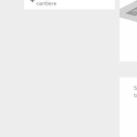
cantiere
S
t