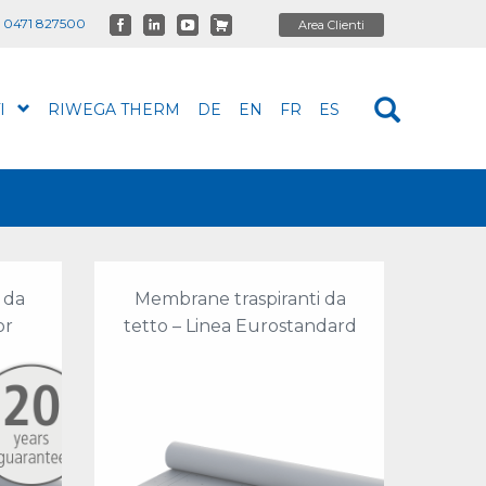
 0471 827500
I
RIWEGA THERM
DE
EN
FR
ES
 da
Membrane traspiranti da
or
tetto – Linea Eurostandard