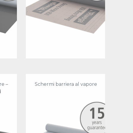
re –
Schermi barriera al vapore
d