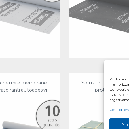
Per fornire 
chermi e membrane
Soluzioni provvisorie
memorizzare 
raspiranti autoadesivi
protezione
tecnologie 
ID univoci s
negativamen
Gestisci serv
Acc