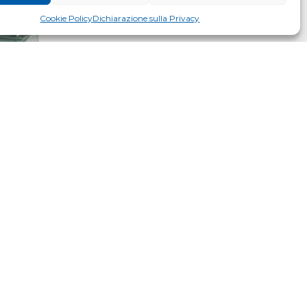
Cookie Policy
Dichiarazione sulla Privacy
i multistrato composti da due strati in tessuto-non-
re monolitico ai quali sono accoppiati tramite un
e le membrane traspiranti sintetiche, definiti più
contro i rischi di infiltrazione di acqua in copertura
i controllo della diffusione del vapore, di tenuta
erstiziale e migliorare l’efficienza energetica degli