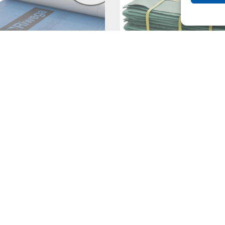
rmi e le membrane traspiranti definiti anche SMT sono dei tessut
 sintetici che proteggono un film funzionale microporoso oppu
 di termosaldatura ad espansione.
 UNI 11470:2015 definisce così il loro utilizzo: “Gli schermi 
te SMT, sono destinati a contribuire alla protezione degli edifici 
poraneamente sono elemento di regolazione termo-igrometrica, d
 e di tenuta al vento, al fine di evitare fenomeni di condensa int
definita secondo la legislazione vigente.”