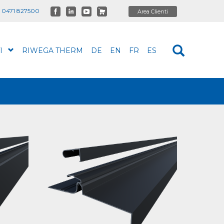
 0471 827500
I
RIWEGA THERM
DE
EN
FR
ES