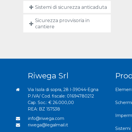
Sistemi di sicurezza anticaduta
Sicurezza provvisoria in
cantiere
Riwega Srl
Prod
Via Isola di sopra, 28 I-39044-Egna
Elementi
P.IVA/ Cod. fiscale: 01694780212
Cap. Soc.: € 26.000,00
Schermi
REA: BZ 157538
Imperme
info@riwega.com
riwega@legalmail.it
Sistemi 