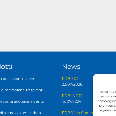
otti
News
 per la ventilazione
FDB EXT FL
22/07/2026
 e membrane traspiranti
Per fornire 
FDB INT FL
memorizzare 
tecnologie 
abilità acqua-aria-vento
15/07/2026
ID univoci s
negativamen
di sicurezza anticaduta
FDB Vario Corner FL