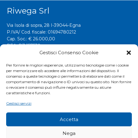
Riwega Srl
Via Isola di sopra, 28 I-39044-Egna
P.IVA/ Cod. fiscale: 01694780212
Cap. Soc.: € 26.000,00
REA: BZ 157538
Gestisci Consenso Cookie
info@riwega.com
riwega@legalmail.it
Per fornire le migliori esperienze, utilizziamo tecnologie come i cookie
per memorizzare e/o accedere alle informazioni del dispositivo. Il
Tel.
+39 0471 827500
consenso a queste tecnologie ci permetterà di elaborare dati come il
comportamento di navigazione o ID univoci su questo sito. Non fornire
o revocare il consenso può influire negativamente su alcune
Social
caratteristiche e funzioni.
Gestisci servizi
Accetta
Nega