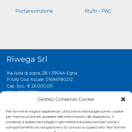
Portarecinzione
Multi – PAC
Riwega Srl
Via Isola di sopra, 28 I-39044-Egna
P.IVA/ Cod. fiscale: 01694780212
Cap. Soc.: € 26.000,00
REA: BZ 157538
Gestisci Consenso Cookie
info@riwega.com
riwega@legalmail.it
Per fornire le migliori esperienze, utilizziamo tecnologie come i cookie
per memorizzare e/o accedere alle informazioni del dispositivo. Il
Tel.
+39 0471 827500
consenso a queste tecnologie ci permetterà di elaborare dati come il
comportamento di navigazione o ID univoci su questo sito. Non fornire