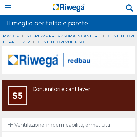
Il meglio per tetto e parete
RIWEGA
>
SICUREZZA PROVVISORIA IN CANTIERE
>
CONTENITORI
E CANTILEVER
>
CONTENITORI MULTIUSO
Contenitori e cantilever
Ventilazione, impermeabilità, ermeticità