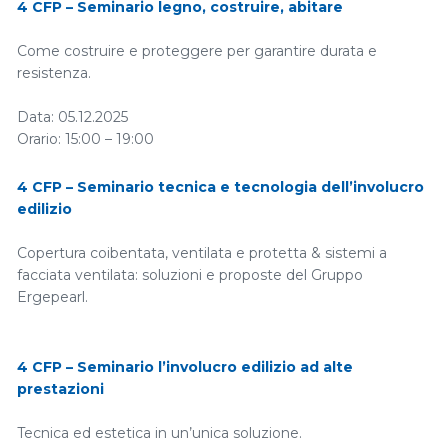
4 CFP – Seminario legno, costruire, abitare
Come costruire e proteggere per garantire durata e
resistenza.
Data: 05.12.2025
Orario: 15:00 – 19:00
Luogo: Sede Ordine Degli Architetti PPC della Provincia di
Enna, Via Sant’Agata…
4 CFP – Seminario tecnica e tecnologia dell’involucro
edilizio
Copertura coibentata, ventilata e protetta & sistemi a
facciata ventilata: soluzioni e proposte del Gruppo
Ergepearl.
Data: 04.12.2025
Orario: 14:00 – 18:00
4 CFP – Seminario l’involucro edilizio ad alte
Luogo: Eredi di Alliat…
prestazioni
Tecnica ed estetica in un’unica soluzione.