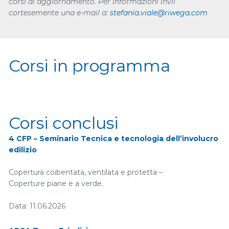
corsi di aggiornamento. Per informazioni invii
cortesemente una e-mail a:
stefania.viale@riwega.com
Corsi in programma
Corsi conclusi
4 CFP – Seminario Tecnica e tecnologia dell’involucro
edilizio
Copertura coibentata, ventilata e protetta –
Coperture piane e a verde.
Data: 11.06.2026
Orario: 14:00 – 18:30
Luogo: Associazione d’Irrigazione Ovest Sesia – Via Duomo