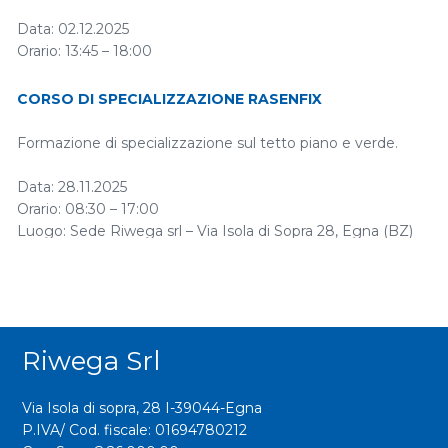
Data: 02.12.2025
Orario: 13:45 – 18:00
Luogo: Sala Convegni “Veggioletta” della Banca di Piacenza
g.c., Via I Maggio 39 – 29122…
CORSO DI SPECIALIZZAZIONE RASENFIX
Formazione di specializzazione sul tetto piano e verde.
Data: 28.11.2025
Orario: 08:30 – 17:00
Luogo: Sede Riwega srl – Via Isola di Sopra 28, Egna (BZ)
Iscriviti al corso
…
Riwega Srl
Via Isola di sopra, 28 I-39044-Egna
P.IVA/ Cod. fiscale: 01694780212