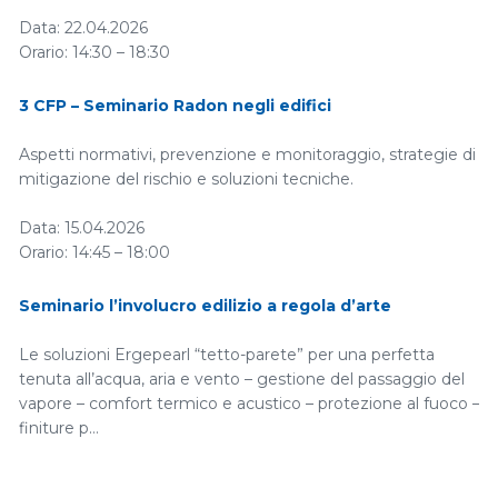
Data: 22.04.2026
Orario: 14:30 – 18:30
Luogo: Sede Università di Pordenone – Via Prasecco 3/A,
33170 Pordenone (PN)
3 CFP – Seminario Radon negli edifici
Iscriviti
Aspetti normativi, prevenzione e monitoraggio, strategie di
…
mitigazione del rischio e soluzioni tecniche.
Data: 15.04.2026
Orario: 14:45 – 18:00
Luogo: Aula Magna Istituto di Istruzione …
Seminario l’involucro edilizio a regola d’arte
Le soluzioni Ergepearl “tetto-parete” per una perfetta
tenuta all’acqua, aria e vento – gestione del passaggio del
vapore – comfort termico e acustico – protezione al fuoco –
finiture p…