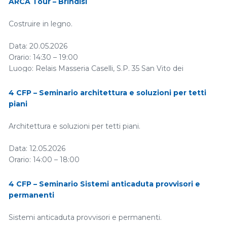
ARCA Tour – Brindisi
2, 1…
Costruire in legno.
Data: 20.05.2026
Orario: 14:30 – 19:00
Luogo: Relais Masseria Caselli, S.P. 35 San Vito dei
Normanni/Specchiolla snc – 72012 Carovigno (BR)
4 CFP – Seminario architettura e soluzioni per tetti
Iscriviti
piani
…
Architettura e soluzioni per tetti piani.
Data: 12.05.2026
Orario: 14:00 – 18:00
Luogo: Sala Sirica – Ordine degli Architetti Pianificatori,
Paesaggisti e Conservatori di Napoli…
4 CFP – Seminario Sistemi anticaduta provvisori e
permanenti
Sistemi anticaduta provvisori e permanenti.