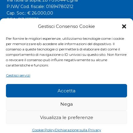
Via Isola di sopra, 28 I-39044-Egna
P.IVA/ Cod. fiscale: 01694780212
Cap. Soc.: € 26.000,00
REA: BZ 157538
Gestisci Consenso Cookie
info@riwega.com
riwega@legalmail.it
Per fornire le migliori esperienze, utilizziamo tecnologie come i cookie
per memorizzare e/o accedere alle informazioni del dispositivo. Il
Tel.
+39 0471 827500
consenso a queste tecnologie ci permetterà di elaborare dati come il
comportamento di navigazione o ID univoci su questo sito. Non fornire
o revocare il consenso può influire negativamente su alcune
Social
caratteristiche e funzioni.
Gestisci servizi
Accetta
Nega
Visualizza le preferenze
COOKIES POLICY
|
PRIVACY POLICY
|
EXTRANET
Cookie Policy
Dichiarazione sulla Privacy
© RIWEGA SRL. ALL RIGHTS RESERVED.