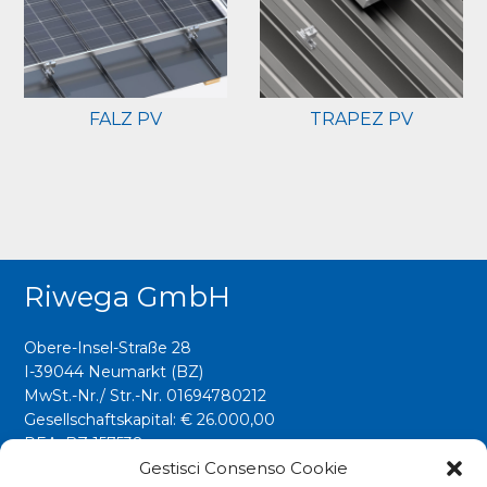
FALZ PV
TRAPEZ PV
Riwega GmbH
Obere-Insel-Straße 28
I-39044 Neumarkt (BZ)
MwSt.-Nr./ Str.-Nr. 01694780212
Gesellschaftskapital: € 26.000,00
REA: BZ 157538
Gestisci Consenso Cookie
info@riwega.com