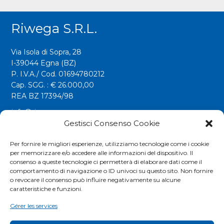
Riwega S.r.l.
Via Isola di Sopra, 28
I-39044 Egna (BZ)
P. I.V.A./ Cod. 01694780212
Cap. SGG. : € 26.000,00
REA BZ 17394/98
info@riwega.com
Gestisci Consenso Cookie
riwega@legalmail.it
Tel.
+39 0471 827500
Per fornire le migliori esperienze, utilizziamo tecnologie come i cookie
per memorizzare e/o accedere alle informazioni del dispositivo. Il
Fax. +39 0471 827555
consenso a queste tecnologie ci permetterà di elaborare dati come il
comportamento di navigazione o ID univoci su questo sito. Non fornire
o revocare il consenso può influire negativamente su alcune
Social
caratteristiche e funzioni.
Gérer les services