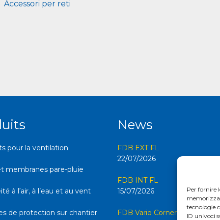
Accessori per reti
uits
News
 pour la ventilation
FDB EXT FL
22/07/2026
et membranes pare-pluie
FDB INT FL
Per fornire 
é à l’air, à l’eau et au vent
15/07/2026
memorizzare 
tecnologie 
s de protection sur chantier
FDB Vario Corner FL
ID univoci s