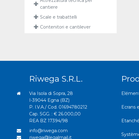
Attrezzatura tecnica per
cantiere
Scale e trabattelli
Contenitori e cantilever
Riwega S.r.l.
Prod
Via Isola di Sopra, 28
Eléments
I-39044 Egna (BZ)
P. I.V.A./ Cod. 01694780212
Ecrans 
Cap. SGG. : € 26.000,00
REA BZ 17394/98
Etanchéit
info@riwega.com
Système
riwega@legalmail.it