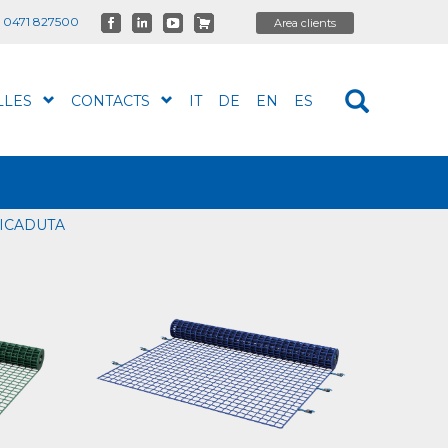
 0471 827500
LLES
CONTACTS
IT
DE
EN
ES
TICADUTA