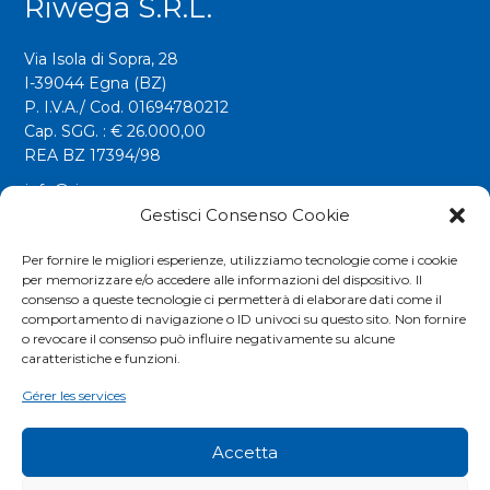
Riwega S.r.l.
Via Isola di Sopra, 28
I-39044 Egna (BZ)
P. I.V.A./ Cod. 01694780212
Cap. SGG. : € 26.000,00
REA BZ 17394/98
info@riwega.com
Gestisci Consenso Cookie
riwega@legalmail.it
Tel.
+39 0471 827500
Per fornire le migliori esperienze, utilizziamo tecnologie come i cookie
per memorizzare e/o accedere alle informazioni del dispositivo. Il
Fax. +39 0471 827555
consenso a queste tecnologie ci permetterà di elaborare dati come il
comportamento di navigazione o ID univoci su questo sito. Non fornire
o revocare il consenso può influire negativamente su alcune
Social
caratteristiche e funzioni.
Gérer les services
Accetta