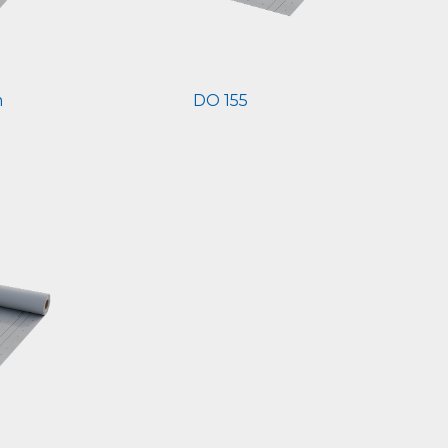
m
DO 155