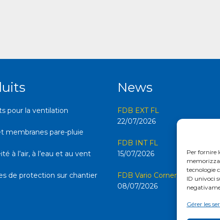
uits
News
 pour la ventilation
FDB EXT FL
22/07/2026
et membranes pare-pluie
FDB INT FL
Per fornire 
é à l’air, à l’eau et au vent
15/07/2026
memorizzare 
tecnologie 
s de protection sur chantier
FDB Vario Corner FL
ID univoci s
08/07/2026
negativamen
Gérer les se