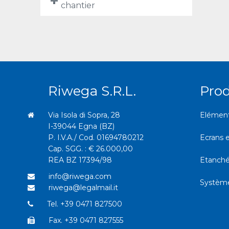
chantier
Riwega S.r.l.
Prod
Via Isola di Sopra, 28
Eléments
I-39044 Egna (BZ)
P. I.V.A./ Cod. 01694780212
Ecrans 
Cap. SGG. : € 26.000,00
REA BZ 17394/98
Etanchéit
info@riwega.com
Système
riwega@legalmail.it
Tel.
+39 0471 827500
Fax. +39 0471 827555