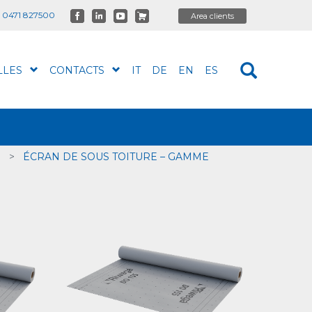
 0471 827500
LLES
CONTACTS
IT
DE
EN
ES
E
>
ÉCRAN DE SOUS TOITURE – GAMME