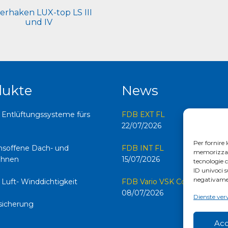
terhaken LUX-top LS III
und IV
dukte
News
 Entlüftungssysteme fürs
FDB EXT FL
22/07/2026
Per fornire 
onsoffene Dach- und
FDB INT FL
memorizzare 
hnen
15/07/2026
tecnologie 
ID univoci s
negativamen
 Luft- Winddichtigkeit
FDB Vario VSK Corner FL
08/07/2026
Dienste ver
sicherung
Acc