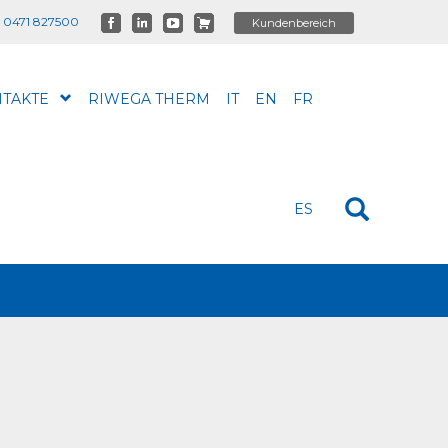
 0471 827500
TAKTE
RIWEGA THERM
IT
EN
FR
ES