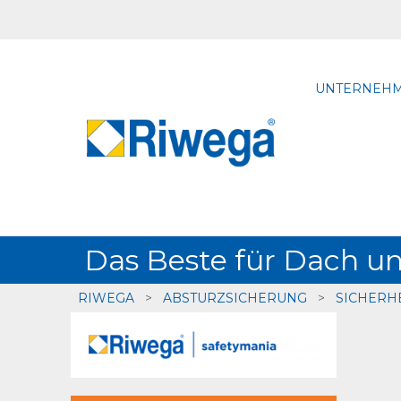
UNTERNEH
Das Beste für Dach 
RIWEGA
>
ABSTURZSICHERUNG
>
SICHERH