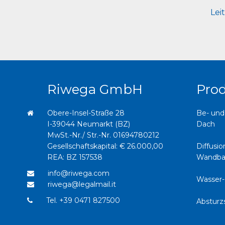
Lei
Riwega GmbH
Pro
Obere-Insel-Straße 28
Be- und
I-39044 Neumarkt (BZ)
Dach
MwSt.-Nr./ Str.-Nr. 01694780212
Gesellschaftskapital: € 26.000,00
Diffusi
REA: BZ 157538
Wandba
info@riwega.com
Wasser-
riwega@legalmail.it
Tel.
+39 0471 827500
Absturz