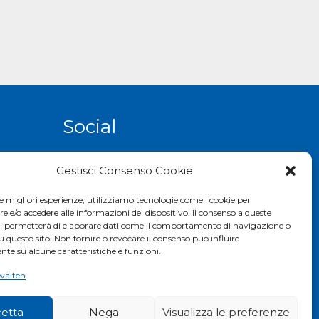
Social
Gestisci Consenso Cookie
le migliori esperienze, utilizziamo tecnologie come i cookie per
e/o accedere alle informazioni del dispositivo. Il consenso a queste
ci permetterà di elaborare dati come il comportamento di navigazione o
u questo sito. Non fornire o revocare il consenso può influire
te su alcune caratteristiche e funzioni.
walten
etta
Nega
Visualizza le preferenze