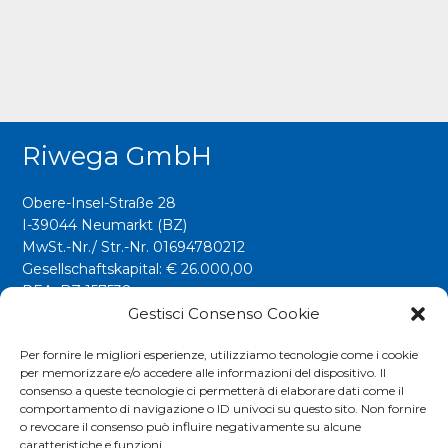
Riwega GmbH
Obere-Insel-Straße 28
I-39044 Neumarkt (BZ)
MwSt.-Nr./ Str.-Nr. 01694780212
Gesellschaftskapital: € 26.000,00
REA: BZ 157538
Gestisci Consenso Cookie
info@riwega.com
riwega@legalmail.it
Per fornire le migliori esperienze, utilizziamo tecnologie come i cookie
per memorizzare e/o accedere alle informazioni del dispositivo. Il
Tel.
+39 0471 827500
consenso a queste tecnologie ci permetterà di elaborare dati come il
comportamento di navigazione o ID univoci su questo sito. Non fornire
o revocare il consenso può influire negativamente su alcune
caratteristiche e funzioni.