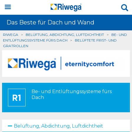
Das Beste für Dach und Wand
RIWEGA
>
BELÜFTUNG, ABDICHTUNG, LUFTDICHTHEIT
>
BE- UND
ENTLÜFTUNGSSYSTEME FÜRS DACH
>
BELÜFTETE FIRST- UND
GRATROLLEN
Be- und Entlüftungssysteme fürs
Dach
Belüftung, Abdichtung, Luftdichtheit