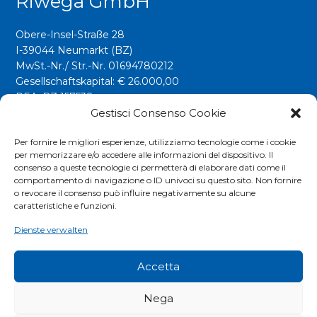
Riwega GmbH
Obere-Insel-Straße 28
I-39044 Neumarkt (BZ)
MwSt.-Nr./ Str.-Nr. 01694780212
Gesellschaftskapital: € 26.000,00
REA: BZ 157538
Gestisci Consenso Cookie
info@riwega.com
riwega@legalmail.it
Per fornire le migliori esperienze, utilizziamo tecnologie come i cookie
per memorizzare e/o accedere alle informazioni del dispositivo. Il
Tel.
+39 0471 827500
consenso a queste tecnologie ci permetterà di elaborare dati come il
comportamento di navigazione o ID univoci su questo sito. Non fornire
o revocare il consenso può influire negativamente su alcune
Social
caratteristiche e funzioni.
Dienste verwalten
Accetta
Nega