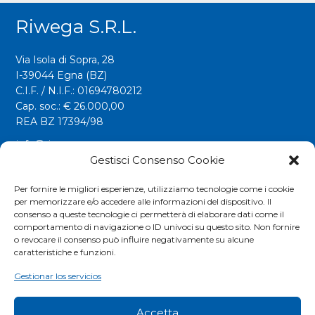
Riwega S.r.l.
Via Isola di Sopra, 28
I-39044 Egna (BZ)
C.I.F. / N.I.F.: 01694780212
Cap. soc.: € 26.000,00
REA BZ 17394/98
info@riwega.com
riwega@legalmail.it
Gestisci Consenso Cookie
Tel.
+39 0471 827500
Per fornire le migliori esperienze, utilizziamo tecnologie come i cookie
per memorizzare e/o accedere alle informazioni del dispositivo. Il
Fax. +39 0471 827555
consenso a queste tecnologie ci permetterà di elaborare dati come il
comportamento di navigazione o ID univoci su questo sito. Non fornire
o revocare il consenso può influire negativamente su alcune
Social
caratteristiche e funzioni.
Gestionar los servicios
Accetta