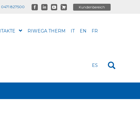
 0471 827500
TAKTE
RIWEGA THERM
IT
EN
FR
ES