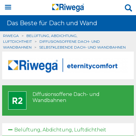
Das Beste für Dach und Wand
RIWEGA
>
BELÜFTUNG, ABDICHTUNG,
LUFTDICHTHEIT
>
DIFFUSIONSOFFENE DACH- UND
WANDBAHNEN
>
SELBSTKLEBENDE DACH- UND WANDBAHNEN
Diffusionsoffene Dach- und
Wandbahnen
Belüftung, Abdichtung, Luftdichtheit