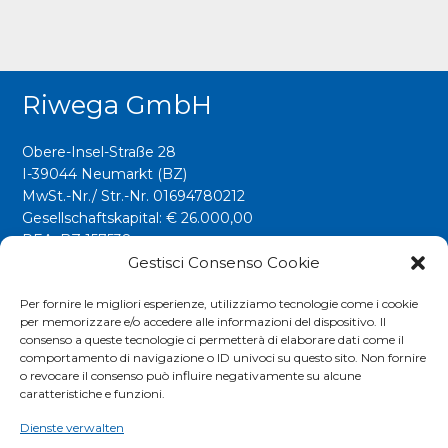
Riwega GmbH
Obere-Insel-Straße 28
I-39044 Neumarkt (BZ)
MwSt.-Nr./ Str.-Nr. 01694780212
Gesellschaftskapital: € 26.000,00
REA: BZ 157538
Gestisci Consenso Cookie
info@riwega.com
riwega@legalmail.it
Per fornire le migliori esperienze, utilizziamo tecnologie come i cookie
per memorizzare e/o accedere alle informazioni del dispositivo. Il
Tel.
+39 0471 827500
consenso a queste tecnologie ci permetterà di elaborare dati come il
comportamento di navigazione o ID univoci su questo sito. Non fornire
o revocare il consenso può influire negativamente su alcune
Social
caratteristiche e funzioni.
Dienste verwalten