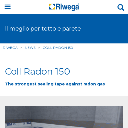
Il meglio per tetto e parete
RIWEGA
>
NEWS
>
COLL RADON 150
Coll Radon 150
The strongest sealing tape against radon gas