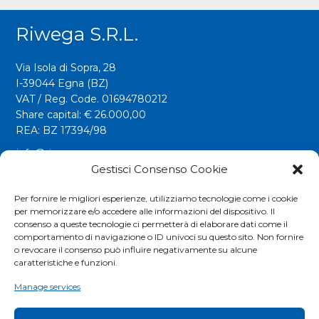
Riwega S.r.l.
Via Isola di Sopra, 28
I-39044 Egna (BZ)
VAT / Reg. Code. 01694780212
Share capital: € 26.000,00
REA: BZ 17394/98
info@riwega.com
riwega@legalmail.it
Gestisci Consenso Cookie
Tel.
+39 0471 827500
Per fornire le migliori esperienze, utilizziamo tecnologie come i cookie
per memorizzare e/o accedere alle informazioni del dispositivo. Il
Fax. +39 0471 827555
consenso a queste tecnologie ci permetterà di elaborare dati come il
comportamento di navigazione o ID univoci su questo sito. Non fornire
o revocare il consenso può influire negativamente su alcune
Social
caratteristiche e funzioni.
Manage services