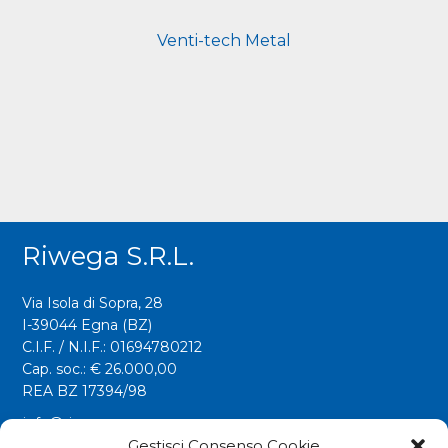
Venti-tech Metal
Riwega S.r.l.
Via Isola di Sopra, 28
I-39044 Egna (BZ)
C.I.F. / N.I.F.: 01694780212
Cap. soc.: € 26.000,00
REA BZ 17394/98
info@riwega.com
riwega@legalmail.it
Gestisci Consenso Cookie