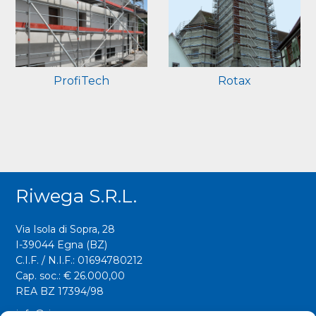
ProfiTech
Rotax
Riwega S.r.l.
Via Isola di Sopra, 28
I-39044 Egna (BZ)
C.I.F. / N.I.F.: 01694780212
Cap. soc.: € 26.000,00
REA BZ 17394/98
info@riwega.com