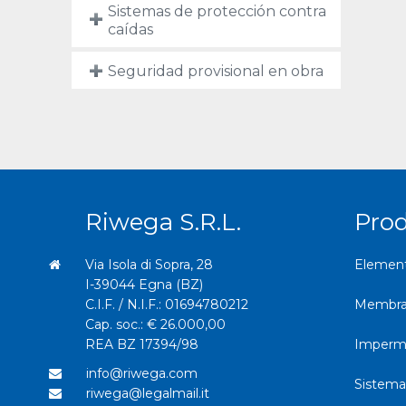
Sistemas de protección contra
caídas
Seguridad provisional en obra
Riwega S.r.l.
Pro
Via Isola di Sopra, 28
Elemento
I-39044 Egna (BZ)
C.I.F. / N.I.F.: 01694780212
Membran
Cap. soc.: € 26.000,00
REA BZ 17394/98
Imperme
info@riwega.com
Sistema
riwega@legalmail.it