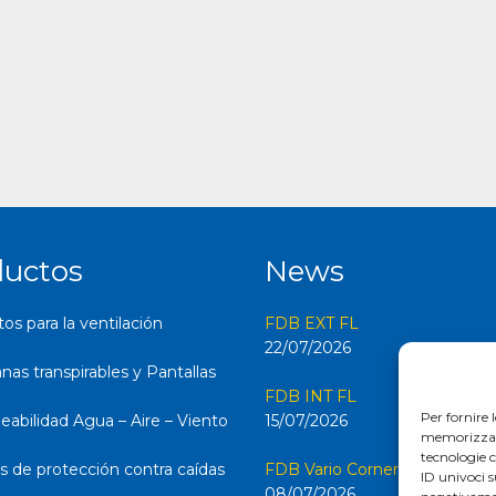
ductos
News
s para la ventilación
FDB EXT FL
22/07/2026
as transpirables y Pantallas
FDB INT FL
Per fornire 
abilidad Agua – Aire – Viento
15/07/2026
memorizzare 
tecnologie 
s de protección contra caídas
FDB Vario Corner FL
ID univoci s
08/07/2026