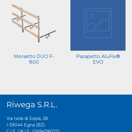
Morsetto DUO F-
Parapetto AluFix®
800
EVO
Riwega S.r.l.
Via Isola di Sopra, 28
I-39044 Egna (BZ)
C.I.F. / N.I.F.: 01694780212