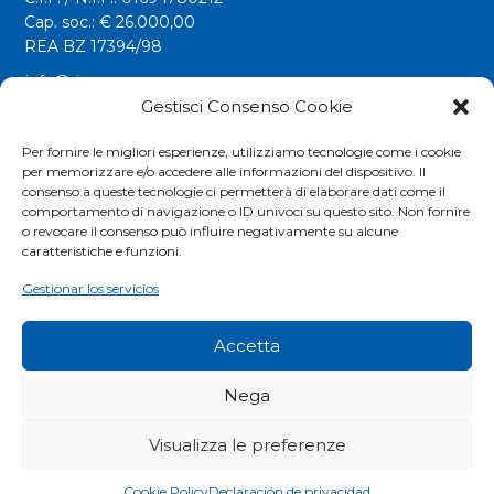
Cap. soc.: € 26.000,00
REA BZ 17394/98
info@riwega.com
riwega@legalmail.it
Gestisci Consenso Cookie
Tel.
+39 0471 827500
Per fornire le migliori esperienze, utilizziamo tecnologie come i cookie
per memorizzare e/o accedere alle informazioni del dispositivo. Il
Fax. +39 0471 827555
consenso a queste tecnologie ci permetterà di elaborare dati come il
comportamento di navigazione o ID univoci su questo sito. Non fornire
o revocare il consenso può influire negativamente su alcune
Social
caratteristiche e funzioni.
Gestionar los servicios
Accetta
Nega
Visualizza le preferenze
COOKIES POLICY
|
PRIVACY POLICY
|
EXTRANET
Cookie Policy
Declaración de privacidad
© RIWEGA SRL. ALL RIGHTS RESERVED.