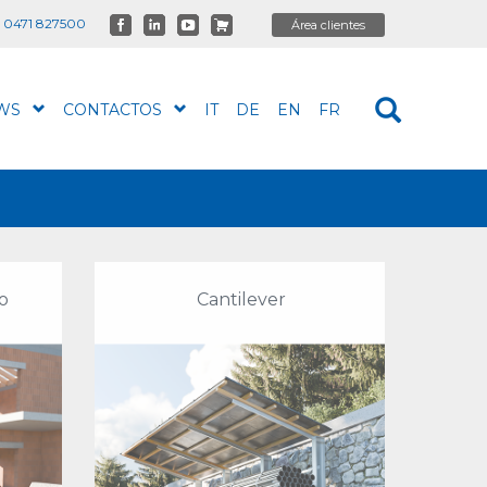
 0471 827500
WS
CONTACTOS
IT
DE
EN
FR
o
Cantilever