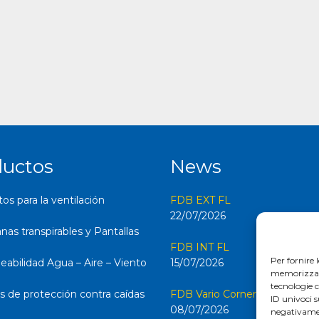
ductos
News
s para la ventilación
FDB EXT FL
22/07/2026
as transpirables y Pantallas
FDB INT FL
Per fornire 
abilidad Agua – Aire – Viento
15/07/2026
memorizzare 
tecnologie 
s de protección contra caídas
FDB Vario Corner FL
ID univoci s
08/07/2026
negativamen