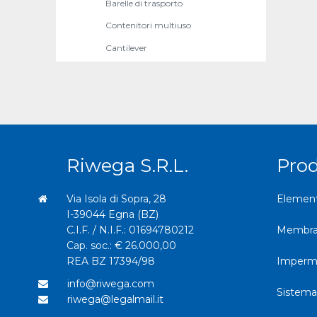
Barelle di trasporto
Contenitori multiuso
Cantilever
Riwega S.r.l.
Pro
Via Isola di Sopra, 28
Elemento
I-39044 Egna (BZ)
C.I.F. / N.I.F.: 01694780212
Membran
Cap. soc.: € 26.000,00
REA BZ 17394/98
Imperme
info@riwega.com
Sistema
riwega@legalmail.it