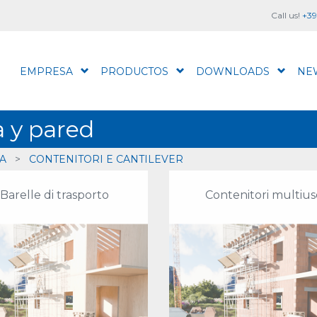
Call us!
+39
EMPRESA
PRODUCTOS
DOWNLOADS
NE
a y pared
A
>
CONTENITORI E CANTILEVER
Barelle di trasporto
Contenitori multius