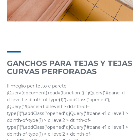
GANCHOS PARA TEJAS Y TEJAS
CURVAS PERFORADAS
Il meglio per tetto e parete
jQuery(document).ready(function () { jQuery("#panel-r1
dl.level1 > dt:nth-of-type(1)").addClass("opened");
jQuery("#panel-r1 dl.level1 > dd:nth-of-
type(1)").addClass("opened"); jQuery("#panel-r1 dl.level1 >
dd:nth-of-type(1) > dl.level2 > dt:nth-of-
type(1)").addClass("opened"); jQuery("#panel-r1 dl.level1 >
dd:nth-of-type(1) > dl.level2 > dd:nth-of-