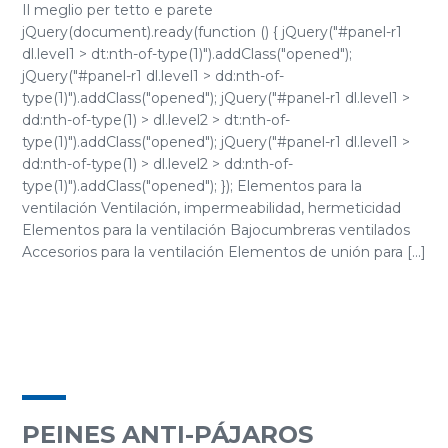
Il meglio per tetto e parete
jQuery(document).ready(function () { jQuery("#panel-r1
dl.level1 > dt:nth-of-type(1)").addClass("opened");
jQuery("#panel-r1 dl.level1 > dd:nth-of-
type(1)").addClass("opened"); jQuery("#panel-r1 dl.level1 >
dd:nth-of-type(1) > dl.level2 > dt:nth-of-
type(1)").addClass("opened"); jQuery("#panel-r1 dl.level1 >
dd:nth-of-type(1) > dl.level2 > dd:nth-of-
type(1)").addClass("opened"); }); Elementos para la
ventilación Ventilación, impermeabilidad, hermeticidad
Elementos para la ventilación Bajocumbreras ventilados
Accesorios para la ventilación Elementos de unión para [...]
PEINES ANTI-PÁJAROS