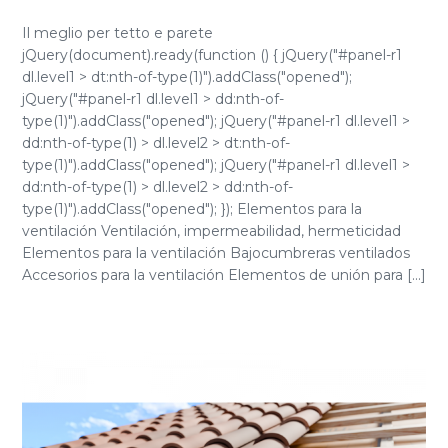
Il meglio per tetto e parete
jQuery(document).ready(function () { jQuery("#panel-r1
dl.level1 > dt:nth-of-type(1)").addClass("opened");
jQuery("#panel-r1 dl.level1 > dd:nth-of-
type(1)").addClass("opened"); jQuery("#panel-r1 dl.level1 >
dd:nth-of-type(1) > dl.level2 > dt:nth-of-
type(1)").addClass("opened"); jQuery("#panel-r1 dl.level1 >
dd:nth-of-type(1) > dl.level2 > dd:nth-of-
type(1)").addClass("opened"); }); Elementos para la
ventilación Ventilación, impermeabilidad, hermeticidad
Elementos para la ventilación Bajocumbreras ventilados
Accesorios para la ventilación Elementos de unión para [...]