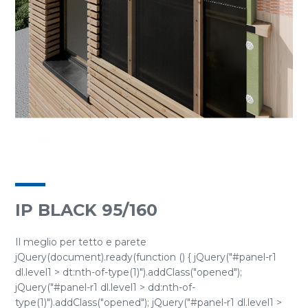
IP BLACK 95/160
Il meglio per tetto e parete
jQuery(document).ready(function () { jQuery("#panel-r1
dl.level1 > dt:nth-of-type(1)").addClass("opened");
jQuery("#panel-r1 dl.level1 > dd:nth-of-
type(1)").addClass("opened"); jQuery("#panel-r1 dl.level1 >