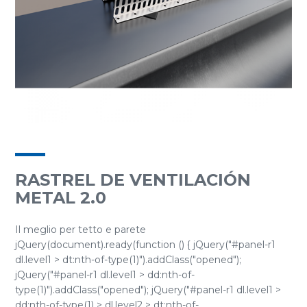
RASTREL DE VENTILACIÓN
METAL 2.0
Il meglio per tetto e parete
jQuery(document).ready(function () { jQuery("#panel-r1
dl.level1 > dt:nth-of-type(1)").addClass("opened");
jQuery("#panel-r1 dl.level1 > dd:nth-of-
type(1)").addClass("opened"); jQuery("#panel-r1 dl.level1 >
dd:nth-of-type(1) > dl.level2 > dt:nth-of-