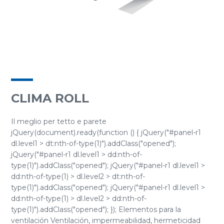
CLIMA ROLL
Il meglio per tetto e parete
jQuery(document).ready(function () { jQuery("#panel-r1
dl.level1 > dt:nth-of-type(1)").addClass("opened");
jQuery("#panel-r1 dl.level1 > dd:nth-of-
type(1)").addClass("opened"); jQuery("#panel-r1 dl.level1 >
dd:nth-of-type(1) > dl.level2 > dt:nth-of-
type(1)").addClass("opened"); jQuery("#panel-r1 dl.level1 >
dd:nth-of-type(1) > dl.level2 > dd:nth-of-
type(1)").addClass("opened"); }); Elementos para la
ventilación Ventilación, impermeabilidad, hermeticidad