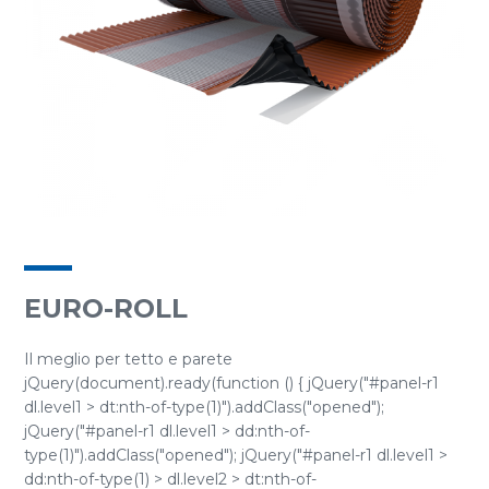
EURO-ROLL
Il meglio per tetto e parete
jQuery(document).ready(function () { jQuery("#panel-r1
dl.level1 > dt:nth-of-type(1)").addClass("opened");
jQuery("#panel-r1 dl.level1 > dd:nth-of-
type(1)").addClass("opened"); jQuery("#panel-r1 dl.level1 >
dd:nth-of-type(1) > dl.level2 > dt:nth-of-