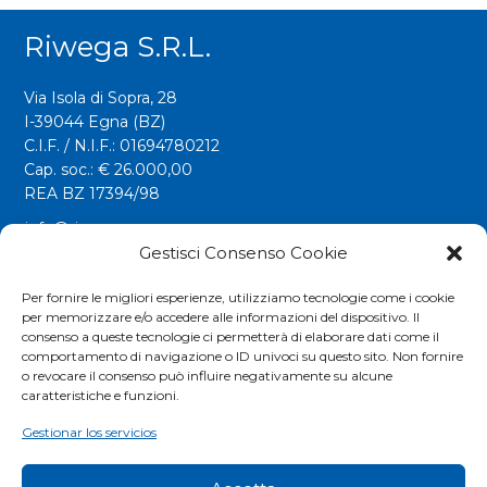
Riwega S.r.l.
Via Isola di Sopra, 28
I-39044 Egna (BZ)
C.I.F. / N.I.F.: 01694780212
Cap. soc.: € 26.000,00
REA BZ 17394/98
info@riwega.com
riwega@legalmail.it
Gestisci Consenso Cookie
Tel.
+39 0471 827500
Per fornire le migliori esperienze, utilizziamo tecnologie come i cookie
per memorizzare e/o accedere alle informazioni del dispositivo. Il
Fax. +39 0471 827555
consenso a queste tecnologie ci permetterà di elaborare dati come il
comportamento di navigazione o ID univoci su questo sito. Non fornire
o revocare il consenso può influire negativamente su alcune
Social
caratteristiche e funzioni.
Gestionar los servicios