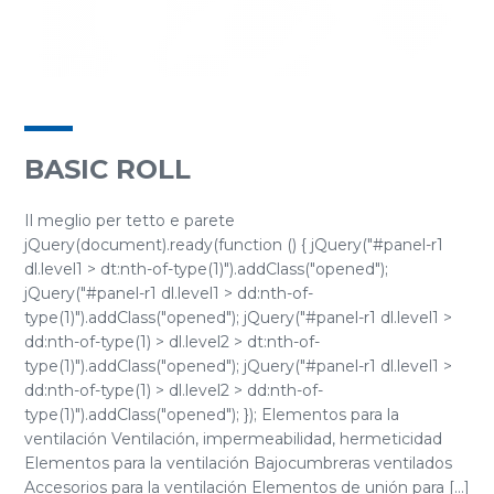
BASIC ROLL
Il meglio per tetto e parete
jQuery(document).ready(function () { jQuery("#panel-r1
dl.level1 > dt:nth-of-type(1)").addClass("opened");
jQuery("#panel-r1 dl.level1 > dd:nth-of-
type(1)").addClass("opened"); jQuery("#panel-r1 dl.level1 >
dd:nth-of-type(1) > dl.level2 > dt:nth-of-
type(1)").addClass("opened"); jQuery("#panel-r1 dl.level1 >
dd:nth-of-type(1) > dl.level2 > dd:nth-of-
type(1)").addClass("opened"); }); Elementos para la
ventilación Ventilación, impermeabilidad, hermeticidad
Elementos para la ventilación Bajocumbreras ventilados
Accesorios para la ventilación Elementos de unión para [...]