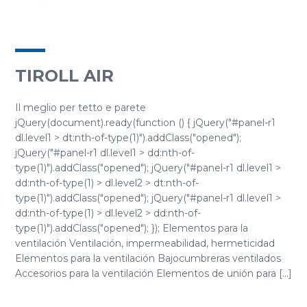
TIROLL AIR
Il meglio per tetto e parete
jQuery(document).ready(function () { jQuery("#panel-r1
dl.level1 > dt:nth-of-type(1)").addClass("opened");
jQuery("#panel-r1 dl.level1 > dd:nth-of-
type(1)").addClass("opened"); jQuery("#panel-r1 dl.level1 >
dd:nth-of-type(1) > dl.level2 > dt:nth-of-
type(1)").addClass("opened"); jQuery("#panel-r1 dl.level1 >
dd:nth-of-type(1) > dl.level2 > dd:nth-of-
type(1)").addClass("opened"); }); Elementos para la
ventilación Ventilación, impermeabilidad, hermeticidad
Elementos para la ventilación Bajocumbreras ventilados
Accesorios para la ventilación Elementos de unión para [...]