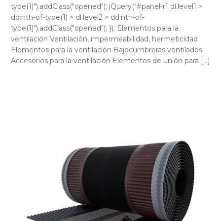
type(1)").addClass("opened"); jQuery("#panel-r1 dl.level1 >
dd:nth-of-type(1) > dl.level2 > dd:nth-of-
type(1)").addClass("opened"); }); Elementos para la
ventilación Ventilación, impermeabilidad, hermeticidad
Elementos para la ventilación Bajocumbreras ventilados
Accesorios para la ventilación Elementos de unión para [...]