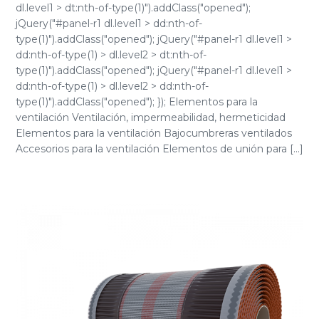
dl.level1 > dt:nth-of-type(1)").addClass("opened");
jQuery("#panel-r1 dl.level1 > dd:nth-of-
type(1)").addClass("opened"); jQuery("#panel-r1 dl.level1 >
dd:nth-of-type(1) > dl.level2 > dt:nth-of-
type(1)").addClass("opened"); jQuery("#panel-r1 dl.level1 >
dd:nth-of-type(1) > dl.level2 > dd:nth-of-
type(1)").addClass("opened"); }); Elementos para la
ventilación Ventilación, impermeabilidad, hermeticidad
Elementos para la ventilación Bajocumbreras ventilados
Accesorios para la ventilación Elementos de unión para [...]