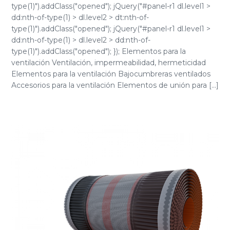
type(1)").addClass("opened"); jQuery("#panel-r1 dl.level1 >
dd:nth-of-type(1) > dl.level2 > dt:nth-of-
type(1)").addClass("opened"); jQuery("#panel-r1 dl.level1 >
dd:nth-of-type(1) > dl.level2 > dd:nth-of-
type(1)").addClass("opened"); }); Elementos para la
ventilación Ventilación, impermeabilidad, hermeticidad
Elementos para la ventilación Bajocumbreras ventilados
Accesorios para la ventilación Elementos de unión para [...]