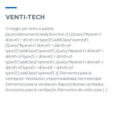
VENTI-TECH
Il meglio per tetto e parete
jQuery(document).ready(function () { jQuery("#panel-r1
dl.level1 > dt:nth-of-type(1)").addClass("opened");
jQuery("#panel-r1 dl.level1 > dd:nth-of-
type(1)").addClass("opened"); jQuery("#panel-r1 dl.level1 >
dd:nth-of-type(1) > dl.level2 > dt:nth-of-
type(1)").addClass("opened"); jQuery("#panel-r1 dl.level1 >
dd:nth-of-type(1) > dl.level2 > dd:nth-of-
type(1)").addClass("opened"); }); Elementos para la
ventilación Ventilación, impermeabilidad, hermeticidad
Elementos para la ventilación Bajocumbreras ventilados
Accesorios para la ventilación Elementos de unión para [...]