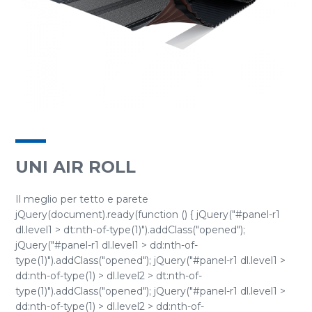
UNI AIR ROLL
Il meglio per tetto e parete
jQuery(document).ready(function () { jQuery("#panel-r1
dl.level1 > dt:nth-of-type(1)").addClass("opened");
jQuery("#panel-r1 dl.level1 > dd:nth-of-
type(1)").addClass("opened"); jQuery("#panel-r1 dl.level1 >
dd:nth-of-type(1) > dl.level2 > dt:nth-of-
type(1)").addClass("opened"); jQuery("#panel-r1 dl.level1 >
dd:nth-of-type(1) > dl.level2 > dd:nth-of-