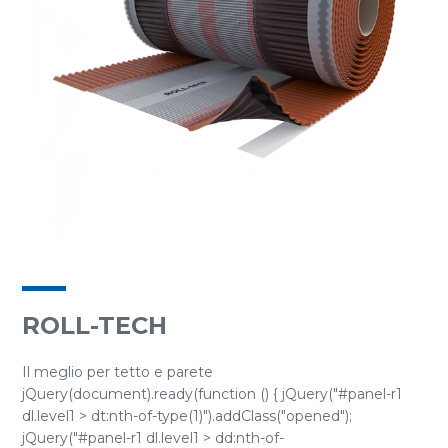
ROLL-TECH
Il meglio per tetto e parete
jQuery(document).ready(function () { jQuery("#panel-r1
dl.level1 > dt:nth-of-type(1)").addClass("opened");
jQuery("#panel-r1 dl.level1 > dd:nth-of-