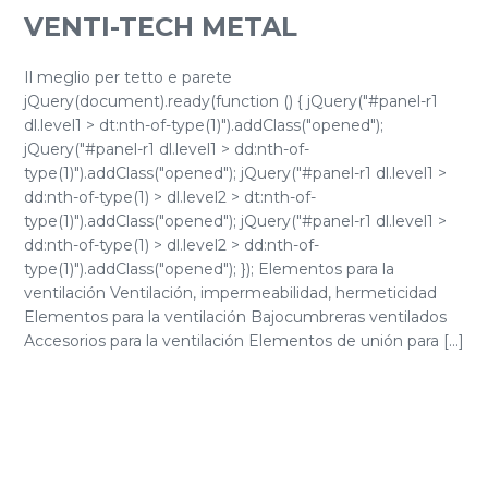
VENTI-TECH METAL
Il meglio per tetto e parete
jQuery(document).ready(function () { jQuery("#panel-r1
dl.level1 > dt:nth-of-type(1)").addClass("opened");
jQuery("#panel-r1 dl.level1 > dd:nth-of-
type(1)").addClass("opened"); jQuery("#panel-r1 dl.level1 >
dd:nth-of-type(1) > dl.level2 > dt:nth-of-
type(1)").addClass("opened"); jQuery("#panel-r1 dl.level1 >
dd:nth-of-type(1) > dl.level2 > dd:nth-of-
type(1)").addClass("opened"); }); Elementos para la
ventilación Ventilación, impermeabilidad, hermeticidad
Elementos para la ventilación Bajocumbreras ventilados
Accesorios para la ventilación Elementos de unión para [...]