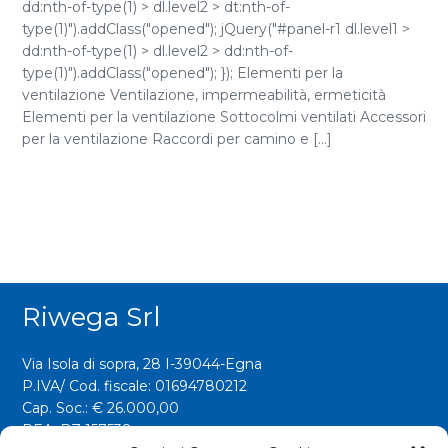
dd:nth-of-type(1) > dl.level2 > dt:nth-of-
type(1)").addClass("opened"); jQuery("#panel-r1 dl.level1 >
dd:nth-of-type(1) > dl.level2 > dd:nth-of-
type(1)").addClass("opened"); }); Elementi per la
ventilazione Ventilazione, impermeabilità, ermeticità
Elementi per la ventilazione Sottocolmi ventilati Accessori
per la ventilazione Raccordi per camino e [...]
Riwega Srl
Via Isola di sopra, 28 I-39044-Egna
P.IVA/ Cod. fiscale: 01694780212
Cap. Soc.: € 26.000,00
REA: BZ 157538