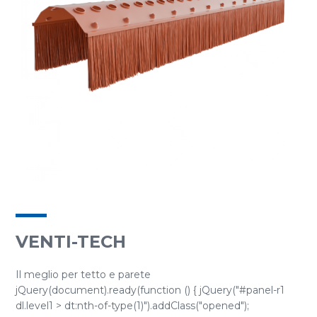
VENTI-TECH
Il meglio per tetto e parete
jQuery(document).ready(function () { jQuery("#panel-r1
dl.level1 > dt:nth-of-type(1)").addClass("opened");