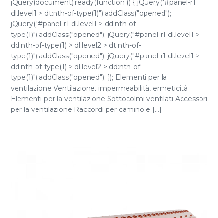
jQuery(document).ready(function () { jQuery("#panel-r1
dl.level1 > dt:nth-of-type(1)").addClass("opened");
jQuery("#panel-r1 dl.level1 > dd:nth-of-
type(1)").addClass("opened"); jQuery("#panel-r1 dl.level1 >
dd:nth-of-type(1) > dl.level2 > dt:nth-of-
type(1)").addClass("opened"); jQuery("#panel-r1 dl.level1 >
dd:nth-of-type(1) > dl.level2 > dd:nth-of-
type(1)").addClass("opened"); }); Elementi per la
ventilazione Ventilazione, impermeabilità, ermeticità
Elementi per la ventilazione Sottocolmi ventilati Accessori
per la ventilazione Raccordi per camino e [...]