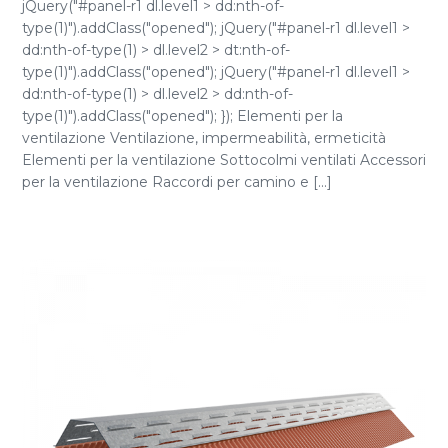
jQuery("#panel-r1 dl.level1 > dd:nth-of-
type(1)").addClass("opened"); jQuery("#panel-r1 dl.level1 >
dd:nth-of-type(1) > dl.level2 > dt:nth-of-
type(1)").addClass("opened"); jQuery("#panel-r1 dl.level1 >
dd:nth-of-type(1) > dl.level2 > dd:nth-of-
type(1)").addClass("opened"); }); Elementi per la
ventilazione Ventilazione, impermeabilità, ermeticità
Elementi per la ventilazione Sottocolmi ventilati Accessori
per la ventilazione Raccordi per camino e [...]