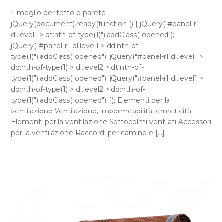
Il meglio per tetto e parete
jQuery(document).ready(function () { jQuery("#panel-r1
dl.level1 > dt:nth-of-type(1)").addClass("opened");
jQuery("#panel-r1 dl.level1 > dd:nth-of-
type(1)").addClass("opened"); jQuery("#panel-r1 dl.level1 >
dd:nth-of-type(1) > dl.level2 > dt:nth-of-
type(1)").addClass("opened"); jQuery("#panel-r1 dl.level1 >
dd:nth-of-type(1) > dl.level2 > dd:nth-of-
type(1)").addClass("opened"); }); Elementi per la
ventilazione Ventilazione, impermeabilità, ermeticità
Elementi per la ventilazione Sottocolmi ventilati Accessori
per la ventilazione Raccordi per camino e [...]