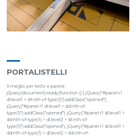
PORTALISTELLI
Il meglio per tetto e parete
jQuery(document).ready(function () { jQuery("#panel-r1
dl.level1 > dt:nth-of-type(1)").addClass("opened");
jQuery("#panel-r1 dl.level1 > dd:nth-of-
type(1)").addClass("opened"); jQuery("#panel-r1 dl.level1 >
dd:nth-of-type(1) > dl.level2 > dt:nth-of-
type(1)").addClass("opened"); jQuery("#panel-r1 dl.level1 >
dd:nth-of-type(1) > dl.level2 > dd:nth-of-