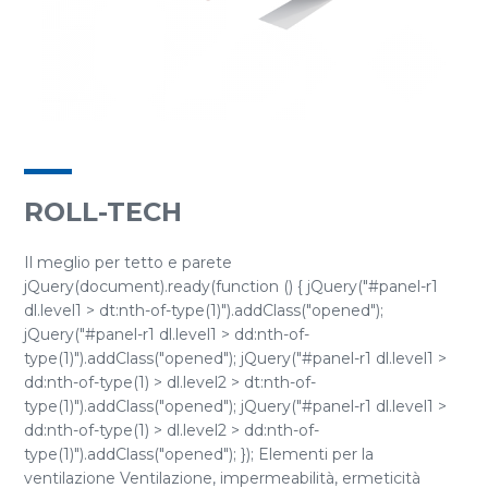
ROLL-TECH
Il meglio per tetto e parete
jQuery(document).ready(function () { jQuery("#panel-r1
dl.level1 > dt:nth-of-type(1)").addClass("opened");
jQuery("#panel-r1 dl.level1 > dd:nth-of-
type(1)").addClass("opened"); jQuery("#panel-r1 dl.level1 >
dd:nth-of-type(1) > dl.level2 > dt:nth-of-
type(1)").addClass("opened"); jQuery("#panel-r1 dl.level1 >
dd:nth-of-type(1) > dl.level2 > dd:nth-of-
type(1)").addClass("opened"); }); Elementi per la
ventilazione Ventilazione, impermeabilità, ermeticità