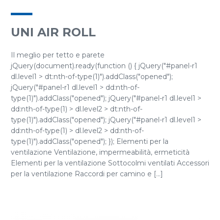
UNI AIR ROLL
Il meglio per tetto e parete
jQuery(document).ready(function () { jQuery("#panel-r1
dl.level1 > dt:nth-of-type(1)").addClass("opened");
jQuery("#panel-r1 dl.level1 > dd:nth-of-
type(1)").addClass("opened"); jQuery("#panel-r1 dl.level1 >
dd:nth-of-type(1) > dl.level2 > dt:nth-of-
type(1)").addClass("opened"); jQuery("#panel-r1 dl.level1 >
dd:nth-of-type(1) > dl.level2 > dd:nth-of-
type(1)").addClass("opened"); }); Elementi per la
ventilazione Ventilazione, impermeabilità, ermeticità
Elementi per la ventilazione Sottocolmi ventilati Accessori
per la ventilazione Raccordi per camino e [...]