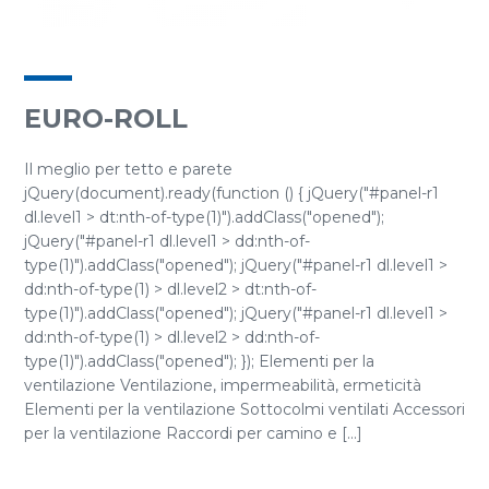
EURO-ROLL
Il meglio per tetto e parete
jQuery(document).ready(function () { jQuery("#panel-r1
dl.level1 > dt:nth-of-type(1)").addClass("opened");
jQuery("#panel-r1 dl.level1 > dd:nth-of-
type(1)").addClass("opened"); jQuery("#panel-r1 dl.level1 >
dd:nth-of-type(1) > dl.level2 > dt:nth-of-
type(1)").addClass("opened"); jQuery("#panel-r1 dl.level1 >
dd:nth-of-type(1) > dl.level2 > dd:nth-of-
type(1)").addClass("opened"); }); Elementi per la
ventilazione Ventilazione, impermeabilità, ermeticità
Elementi per la ventilazione Sottocolmi ventilati Accessori
per la ventilazione Raccordi per camino e [...]