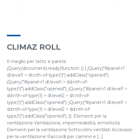
CLIMAZ ROLL
Il meglio per tetto e parete
jQuery(document).ready(function () { jQuery("#panel-r1
dl.level1 > dt:nth-of-type(1)").addClass("opened");
jQuery("#panel-r1 dl.level1 > dd:nth-of-
type(1)").addClass("opened"); jQuery("#panel-r1 dl.level1 >
dd:nth-of-type(1) > dl.level2 > dt:nth-of-
type(1)").addClass("opened"); jQuery("#panel-r1 dl.level1 >
dd:nth-of-type(1) > dl.level2 > dd:nth-of-
type(1)").addClass("opened"); }); Elementi per la
ventilazione Ventilazione, impermeabilità, ermeticità
Elementi per la ventilazione Sottocolmi ventilati Accessori
per la ventilazione Raccordi per camino e [...]