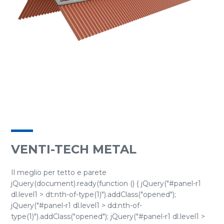
VENTI-TECH METAL
Il meglio per tetto e parete
jQuery(document).ready(function () { jQuery("#panel-r1
dl.level1 > dt:nth-of-type(1)").addClass("opened");
jQuery("#panel-r1 dl.level1 > dd:nth-of-
type(1)").addClass("opened"); jQuery("#panel-r1 dl.level1 >