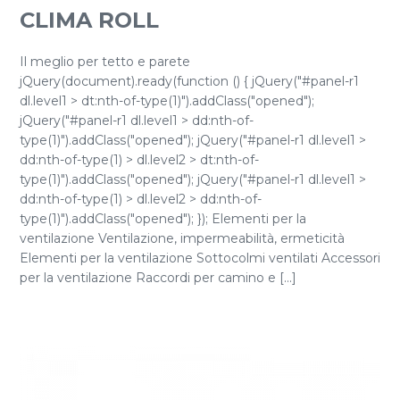
CLIMA ROLL
Il meglio per tetto e parete
jQuery(document).ready(function () { jQuery("#panel-r1
dl.level1 > dt:nth-of-type(1)").addClass("opened");
jQuery("#panel-r1 dl.level1 > dd:nth-of-
type(1)").addClass("opened"); jQuery("#panel-r1 dl.level1 >
dd:nth-of-type(1) > dl.level2 > dt:nth-of-
type(1)").addClass("opened"); jQuery("#panel-r1 dl.level1 >
dd:nth-of-type(1) > dl.level2 > dd:nth-of-
type(1)").addClass("opened"); }); Elementi per la
ventilazione Ventilazione, impermeabilità, ermeticità
Elementi per la ventilazione Sottocolmi ventilati Accessori
per la ventilazione Raccordi per camino e [...]