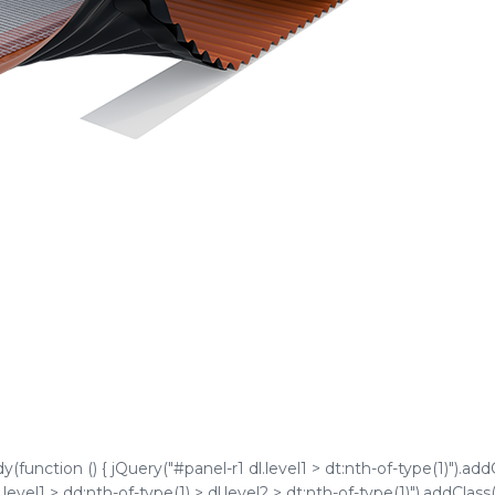
function () { jQuery("#panel-r1 dl.level1 > dt:nth-of-type(1)").addC
level1 > dd:nth-of-type(1) > dl.level2 > dt:nth-of-type(1)").addClass