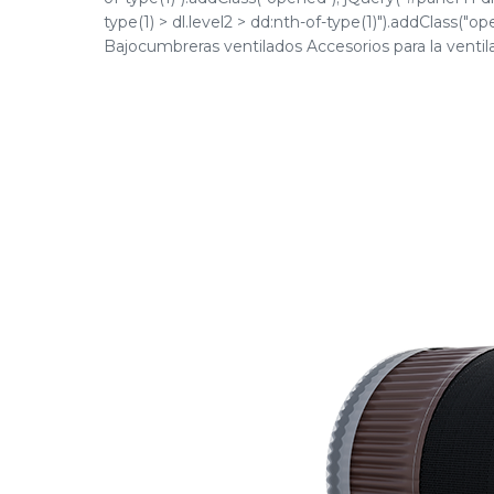
type(1) > dl.level2 > dd:nth-of-type(1)").addClass("
Bajocumbreras ventilados Accesorios para la ventila