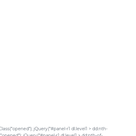
lass("opened"); jQuery("#panel-r1 dl.level1 > dd:nth-
("opened"); jQuery("#panel-r1 dl.level1 > dd:nth-of-