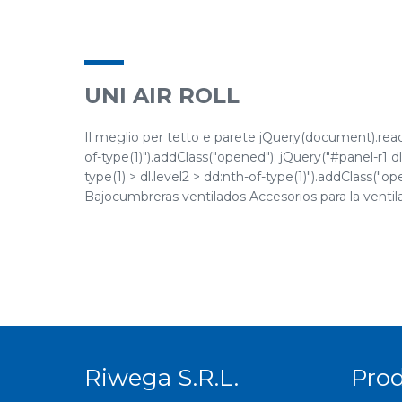
UNI AIR ROLL
Il meglio per tetto e parete jQuery(document).ready(
of-type(1)").addClass("opened"); jQuery("#panel-r1 dl.
type(1) > dl.level2 > dd:nth-of-type(1)").addClass("
Bajocumbreras ventilados Accesorios para la ventila
Riwega S.r.l.
Pro