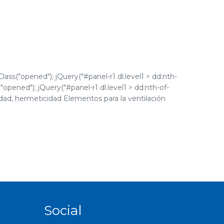
lass("opened"); jQuery("#panel-r1 dl.level1 > dd:nth-
("opened"); jQuery("#panel-r1 dl.level1 > dd:nth-of-
ilidad, hermeticidad Elementos para la ventilación
Social