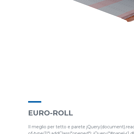
EURO-ROLL
Il meglio per tetto e parete jQuery(document).ready(
of-type(1)").addClass("opened"); jQuery("#panel-r1 dl.