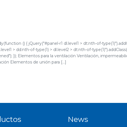
function () { jQuery("#panel-r1 dl.level1 > dt:nth-of-type(1)").addC
level1 > dd:nth-of-type(1) > dl.level2 > dt:nth-of-type(1)").addClass
opened"); }); Elementos para la ventilación Ventilación, impermeab
ción Elementos de unión para [...]
ductos
News