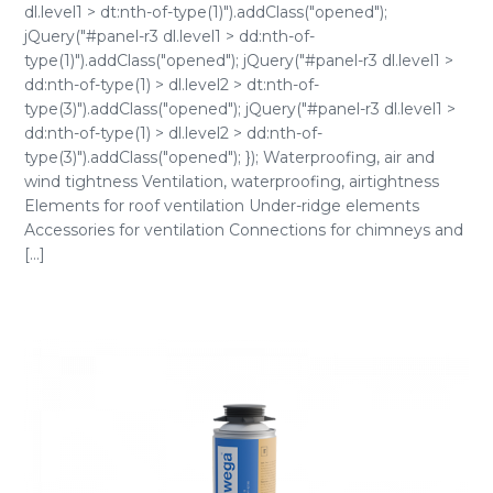
dl.level1 > dt:nth-of-type(1)").addClass("opened");
jQuery("#panel-r3 dl.level1 > dd:nth-of-
type(1)").addClass("opened"); jQuery("#panel-r3 dl.level1 >
dd:nth-of-type(1) > dl.level2 > dt:nth-of-
type(3)").addClass("opened"); jQuery("#panel-r3 dl.level1 >
dd:nth-of-type(1) > dl.level2 > dd:nth-of-
type(3)").addClass("opened"); }); Waterproofing, air and
wind tightness Ventilation, waterproofing, airtightness
Elements for roof ventilation Under-ridge elements
Accessories for ventilation Connections for chimneys and
[...]