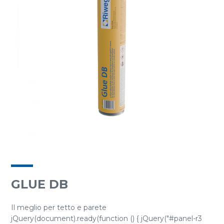
GLUE DB
Il meglio per tetto e parete
jQuery(document).ready(function () { jQuery("#panel-r3