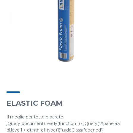
ELASTIC FOAM
Il meglio per tetto e parete
jQuery(document).ready(function () { jQuery("#panel-r3
dl.level1 > dt:nth-of-type(1)").addClass("opened");