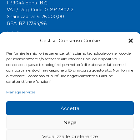
I-39044 Egna (BZ)
VAT / Reg. Code. 01694780212
Share capital: € 26.000,00
REA: BZ 17394/98
info@riwega.com
riwega@legalmail.it
Gestisci Consenso Cookie
Tel.
+39 0471 827500
Per fornire le migliori esperienze, utilizziamo tecnologie come i cookie
per memorizzare e/o accedere alle informazioni del dispositivo. Il
Fax. +39 0471 827555
consenso a queste tecnologie ci permetterà di elaborare dati come il
comportamento di navigazione o ID univoci su questo sito. Non fornire
o revocare il consenso può influire negativamente su alcune
Social
caratteristiche e funzioni.
Manage services
Accetta
Nega
Visualizza le preferenze
COOKIES POLICY
|
PRIVACY POLICY
|
EXTRANET