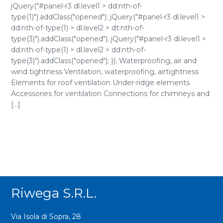
jQuery("#panel-r3 dl.level1 > dd:nth-of-
type(1)").addClass("opened"); jQuery("#panel-r3 dl.level1 >
dd:nth-of-type(1) > dl.level2 > dt:nth-of-
type(3)").addClass("opened"); jQuery("#panel-r3 dl.level1 >
dd:nth-of-type(1) > dl.level2 > dd:nth-of-
type(3)").addClass("opened"); }); Waterproofing, air and
wind tightness Ventilation, waterproofing, airtightness
Elements for roof ventilation Under-ridge elements
Accessories for ventilation Connections for chimneys and
[...]
Riwega S.r.l.
Via Isola di Sopra, 28