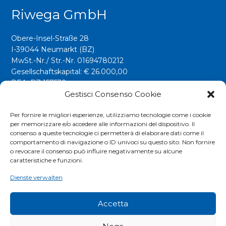
Riwega GmbH
Obere-Insel-Straße 28
I-39044 Neumarkt (BZ)
MwSt.-Nr./ Str.-Nr. 01694780212
Gesellschaftskapital: € 26.000,00
REA: BZ 157538
Gestisci Consenso Cookie
info@riwega.com
riwega@legalmail.it
Per fornire le migliori esperienze, utilizziamo tecnologie come i cookie
per memorizzare e/o accedere alle informazioni del dispositivo. Il
Tel.
+39 0471 827500
consenso a queste tecnologie ci permetterà di elaborare dati come il
comportamento di navigazione o ID univoci su questo sito. Non fornire
o revocare il consenso può influire negativamente su alcune
Social
caratteristiche e funzioni.
Dienste verwalten
Accetta