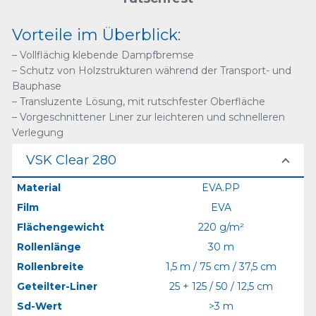
Vorteile im Überblick:
– Vollflächig klebende Dampfbremse
– Schutz von Holzstrukturen während der Transport- und
Bauphase
– Transluzente Lösung, mit rutschfester Oberfläche
– Vorgeschnittener Liner zur leichteren und schnelleren
Verlegung
VSK Clear 280
Material
EVA.PP
Film
EVA
Flächengewicht
220 g/m²
Rollenlänge
30 m
Rollenbreite
1,5 m / 75 cm / 37,5 cm
Geteilter-Liner
25 + 125 / 50 / 12,5 cm
Sd-Wert
>3 m