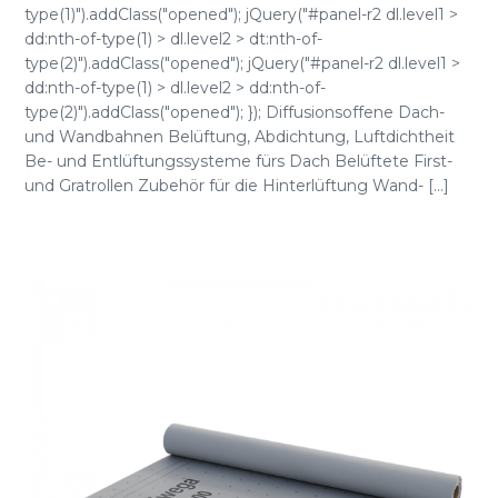
type(1)").addClass("opened"); jQuery("#panel-r2 dl.level1 >
dd:nth-of-type(1) > dl.level2 > dt:nth-of-
type(2)").addClass("opened"); jQuery("#panel-r2 dl.level1 >
dd:nth-of-type(1) > dl.level2 > dd:nth-of-
type(2)").addClass("opened"); }); Diffusionsoffene Dach-
und Wandbahnen Belüftung, Abdichtung, Luftdichtheit
Be- und Entlüftungssysteme fürs Dach Belüftete First-
und Gratrollen Zubehör für die Hinterlüftung Wand- [...]