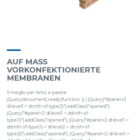
AUF MASS V
ORKONFEKTIONIERTE M
EMBRANEN
Il meglio per tetto e parete
jQuery(document).ready(function () { jQuery("#panel-r2
dl.level1 > dt:nth-of-type(1)").addClass("opened");
jQuery("#panel-r2 dl.level1 > dd:nth-of-
type(1)").addClass("opened"); jQuery("#panel-r2 dl.level1 >
dd:nth-of-type(1) > dl.level2 > dt:nth-of-
type(2)").addClass("opened"); jQuery("#panel-r2 dl.level1 >