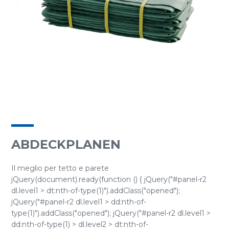
ABDECKPLANEN
Il meglio per tetto e parete
jQuery(document).ready(function () { jQuery("#panel-r2
dl.level1 > dt:nth-of-type(1)").addClass("opened");
jQuery("#panel-r2 dl.level1 > dd:nth-of-
type(1)").addClass("opened"); jQuery("#panel-r2 dl.level1 >
dd:nth-of-type(1) > dl.level2 > dt:nth-of-