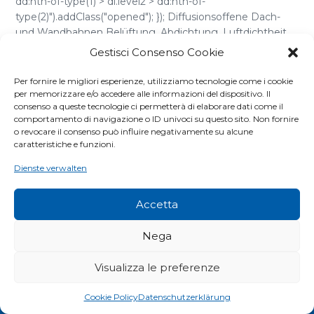
dd:nth-of-type(1) > dl.level2 > dd:nth-of-
type(2)").addClass("opened"); }); Diffusionsoffene Dach-
und Wandbahnen Belüftung, Abdichtung, Luftdichtheit
Be- und Entlüftungssysteme fürs Dach Belüftete First-
Gestisci Consenso Cookie
und Gratrollen Zubehör für die Hinterlüftung Wand- [...]
Per fornire le migliori esperienze, utilizziamo tecnologie come i cookie
per memorizzare e/o accedere alle informazioni del dispositivo. Il
consenso a queste tecnologie ci permetterà di elaborare dati come il
comportamento di navigazione o ID univoci su questo sito. Non fornire
o revocare il consenso può influire negativamente su alcune
caratteristiche e funzioni.
Dienste verwalten
Riwega GmbH
Accetta
Obere-Insel-Straße 28
Nega
I-39044 Neumarkt (BZ)
MwSt.-Nr./ Str.-Nr. 01694780212
Visualizza le preferenze
Gesellschaftskapital: € 26.000,00
REA: BZ 157538
Cookie Policy
Datenschutzerklärung
info@riwega.com