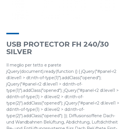
USB PROTECTOR FH 240/30
SILVER
Il meglio per tetto e parete
jQuery(document).ready(function () { jQuery("#panel-r2
dl.level1 > dt:nth-of-type(1)").addClass("opened");
jQuery("#panel-r2 dl.level1 > dd:nth-of-
type(1)").addClass("opened"); jQuery("#panel-r2 dl.level1 >
dd:nth-of-type(1) > dl.level2 > dt:nth-of-
type(2)").addClass("opened"); jQuery("#panel-r2 dl.level1 >
dd:nth-of-type(1) > dl.level2 > dd:nth-of-
type(2)").addClass("opened"); }); Diffusionsoffene Dach-
und Wandbahnen Belüftung, Abdichtung, Luftdichtheit
Be- und Entlüftungssysteme fürs Dach Belüftete First-