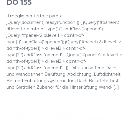
DO 155
Il meglio per tetto e parete
jQuery(document).ready(function () { jQuery("#panel-r2
dl.level1 > dt:nth-of-type(1)").addClass("opened");
jQuery("#panel-r2 dl.level1 > dd:nth-of-
type(1)").addClass("opened"); jQuery("#panel-r2 dl.level1 >
dd:nth-of-type(1) > dl.level2 > dt:nth-of-
type(2)").addClass("opened"); jQuery("#panel-r2 dl.level1 >
dd:nth-of-type(1) > dl.level2 > dd:nth-of-
type(2)").addClass("opened"); }); Diffusionsoffene Dach-
und Wandbahnen Belüftung, Abdichtung, Luftdichtheit
Be- und Entlüftungssysteme fürs Dach Belüftete First-
und Gratrollen Zubehör für die Hinterlüftung Wand- [...]