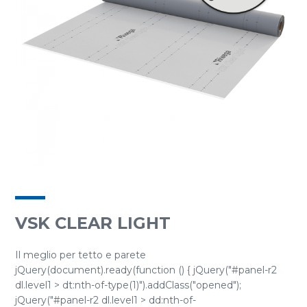
VSK CLEAR LIGHT
Il meglio per tetto e parete
jQuery(document).ready(function () { jQuery("#panel-r2
dl.level1 > dt:nth-of-type(1)").addClass("opened");
jQuery("#panel-r2 dl.level1 > dd:nth-of-