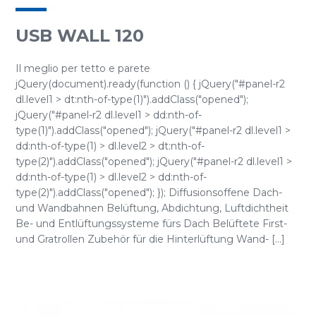
USB WALL 120
Il meglio per tetto e parete
jQuery(document).ready(function () { jQuery("#panel-r2
dl.level1 > dt:nth-of-type(1)").addClass("opened");
jQuery("#panel-r2 dl.level1 > dd:nth-of-
type(1)").addClass("opened"); jQuery("#panel-r2 dl.level1 >
dd:nth-of-type(1) > dl.level2 > dt:nth-of-
type(2)").addClass("opened"); jQuery("#panel-r2 dl.level1 >
dd:nth-of-type(1) > dl.level2 > dd:nth-of-
type(2)").addClass("opened"); }); Diffusionsoffene Dach-
und Wandbahnen Belüftung, Abdichtung, Luftdichtheit
Be- und Entlüftungssysteme fürs Dach Belüftete First-
und Gratrollen Zubehör für die Hinterlüftung Wand- [...]