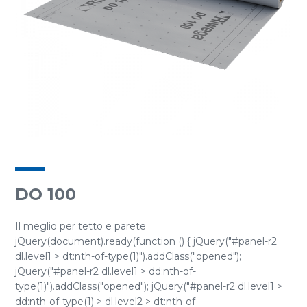
DO 100
Il meglio per tetto e parete
jQuery(document).ready(function () { jQuery("#panel-r2
dl.level1 > dt:nth-of-type(1)").addClass("opened");
jQuery("#panel-r2 dl.level1 > dd:nth-of-
type(1)").addClass("opened"); jQuery("#panel-r2 dl.level1 >
dd:nth-of-type(1) > dl.level2 > dt:nth-of-