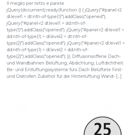
Il meglio per tetto e parete
jQuery(document).ready(function () { jQuery("#panel-r2
dl.level1 > dt:nth-of-type(1)").addClass("opened");
jQuery("#panel-r2 dl.level1 > dd:nth-of-
type(1)").addClass("opened"); jQuery("#panel-r2 dl.level1 >
dd:nth-of-type(1) > dl.level2 > dt:nth-of-
type(2)").addClass("opened"); jQuery("#panel-r2 dl.level1 >
dd:nth-of-type(1) > dl.level2 > dd:nth-of-
type(2)").addClass("opened"); }); Diffusionsoffene Dach-
und Wandbahnen Belüftung, Abdichtung, Luftdichtheit
Be- und Entlüftungssysteme fürs Dach Belüftete First-
und Gratrollen Zubehör für die Hinterlüftung Wand- [...]