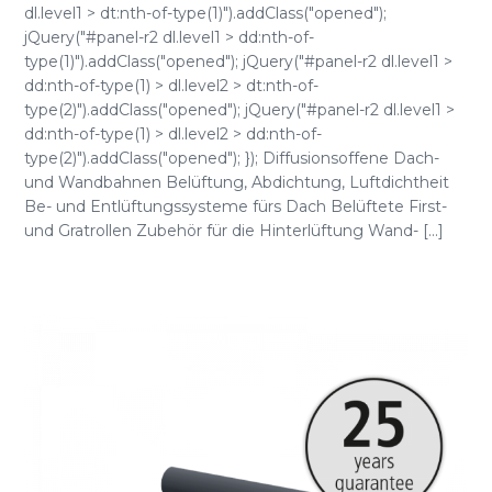
dl.level1 > dt:nth-of-type(1)").addClass("opened");
jQuery("#panel-r2 dl.level1 > dd:nth-of-
type(1)").addClass("opened"); jQuery("#panel-r2 dl.level1 >
dd:nth-of-type(1) > dl.level2 > dt:nth-of-
type(2)").addClass("opened"); jQuery("#panel-r2 dl.level1 >
dd:nth-of-type(1) > dl.level2 > dd:nth-of-
type(2)").addClass("opened"); }); Diffusionsoffene Dach-
und Wandbahnen Belüftung, Abdichtung, Luftdichtheit
Be- und Entlüftungssysteme fürs Dach Belüftete First-
und Gratrollen Zubehör für die Hinterlüftung Wand- [...]