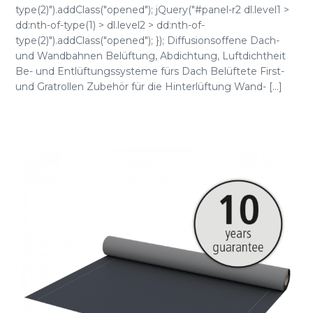
type(2)").addClass("opened"); jQuery("#panel-r2 dl.level1 >
dd:nth-of-type(1) > dl.level2 > dd:nth-of-
type(2)").addClass("opened"); }); Diffusionsoffene Dach-
und Wandbahnen Belüftung, Abdichtung, Luftdichtheit
Be- und Entlüftungssysteme fürs Dach Belüftete First-
und Gratrollen Zubehör für die Hinterlüftung Wand- [...]