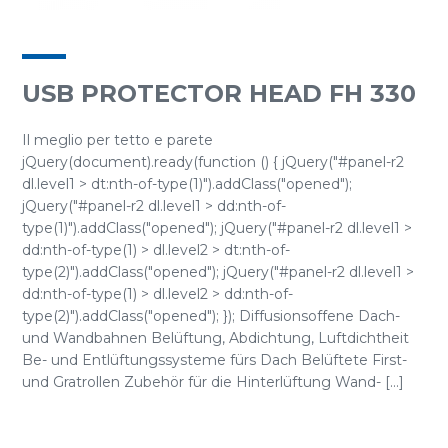
USB PROTECTOR HEAD FH 330
Il meglio per tetto e parete
jQuery(document).ready(function () { jQuery("#panel-r2
dl.level1 > dt:nth-of-type(1)").addClass("opened");
jQuery("#panel-r2 dl.level1 > dd:nth-of-
type(1)").addClass("opened"); jQuery("#panel-r2 dl.level1 >
dd:nth-of-type(1) > dl.level2 > dt:nth-of-
type(2)").addClass("opened"); jQuery("#panel-r2 dl.level1 >
dd:nth-of-type(1) > dl.level2 > dd:nth-of-
type(2)").addClass("opened"); }); Diffusionsoffene Dach-
und Wandbahnen Belüftung, Abdichtung, Luftdichtheit
Be- und Entlüftungssysteme fürs Dach Belüftete First-
und Gratrollen Zubehör für die Hinterlüftung Wand- [...]