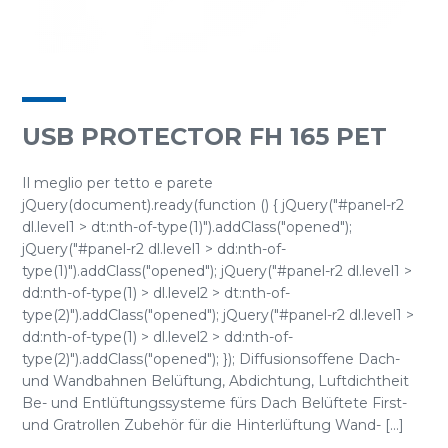
USB PROTECTOR FH 165 PET
Il meglio per tetto e parete
jQuery(document).ready(function () { jQuery("#panel-r2
dl.level1 > dt:nth-of-type(1)").addClass("opened");
jQuery("#panel-r2 dl.level1 > dd:nth-of-
type(1)").addClass("opened"); jQuery("#panel-r2 dl.level1 >
dd:nth-of-type(1) > dl.level2 > dt:nth-of-
type(2)").addClass("opened"); jQuery("#panel-r2 dl.level1 >
dd:nth-of-type(1) > dl.level2 > dd:nth-of-
type(2)").addClass("opened"); }); Diffusionsoffene Dach-
und Wandbahnen Belüftung, Abdichtung, Luftdichtheit
Be- und Entlüftungssysteme fürs Dach Belüftete First-
und Gratrollen Zubehör für die Hinterlüftung Wand- [...]