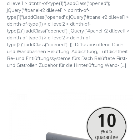
dl.level1 > dt:nth-of-type(1)").addClass("opened");
jQuery("#panel-r2 dl.level1 > dd:nth-of-
type(1)").addClass("opened"); jQuery("#panel-r2 dl.level1 >
dd:nth-of-type(1) > dl.level2 > dt:nth-of-
type(2)").addClass("opened"); jQuery("#panel-r2 dl.level1 >
dd:nth-of-type(1) > dl.level2 > dd:nth-of-
type(2)").addClass("opened"); }); Diffusionsoffene Dach-
und Wandbahnen Belüftung, Abdichtung, Luftdichtheit
Be- und Entlüftungssysteme fürs Dach Belüftete First-
und Gratrollen Zubehör für die Hinterlüftung Wand- [...]