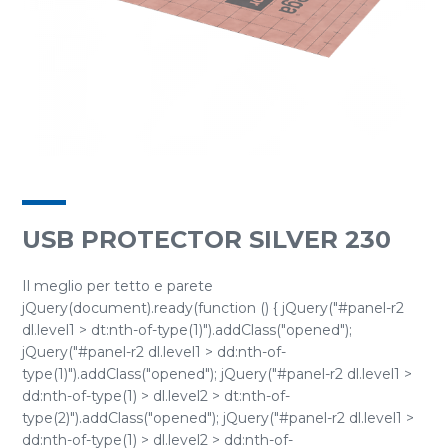
USB PROTECTOR SILVER 230
Il meglio per tetto e parete
jQuery(document).ready(function () { jQuery("#panel-r2
dl.level1 > dt:nth-of-type(1)").addClass("opened");
jQuery("#panel-r2 dl.level1 > dd:nth-of-
type(1)").addClass("opened"); jQuery("#panel-r2 dl.level1 >
dd:nth-of-type(1) > dl.level2 > dt:nth-of-
type(2)").addClass("opened"); jQuery("#panel-r2 dl.level1 >
dd:nth-of-type(1) > dl.level2 > dd:nth-of-