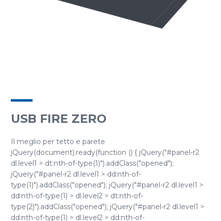
USB FIRE ZERO
Il meglio per tetto e parete
jQuery(document).ready(function () { jQuery("#panel-r2
dl.level1 > dt:nth-of-type(1)").addClass("opened");
jQuery("#panel-r2 dl.level1 > dd:nth-of-
type(1)").addClass("opened"); jQuery("#panel-r2 dl.level1 >
dd:nth-of-type(1) > dl.level2 > dt:nth-of-
type(2)").addClass("opened"); jQuery("#panel-r2 dl.level1 >
dd:nth-of-type(1) > dl.level2 > dd:nth-of-