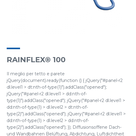
RAINFLEX® 100
Il meglio per tetto e parete
jQuery(document).ready(function () { jQuery("#panel-r2
dl.level1 > dt:nth-of-type(1)").addClass("opened");
jQuery("#panel-r2 dl.level1 > dd:nth-of-
type(1)").addClass("opened"); jQuery("#panel-r2 dl.level1 >
dd:nth-of-type(1) > dl.level2 > dt:nth-of-
type(2)").addClass("opened"); jQuery("#panel-r2 dl.level1 >
dd:nth-of-type(1) > dl.level2 > dd:nth-of-
type(2)").addClass("opened"); }); Diffusionsoffene Dach-
und Wandbahnen Belüftung, Abdichtung, Luftdichtheit