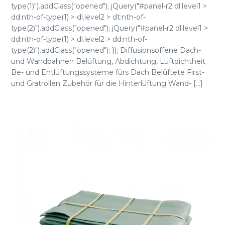
type(1)").addClass("opened"); jQuery("#panel-r2 dl.level1 >
dd:nth-of-type(1) > dl.level2 > dt:nth-of-
type(2)").addClass("opened"); jQuery("#panel-r2 dl.level1 >
dd:nth-of-type(1) > dl.level2 > dd:nth-of-
type(2)").addClass("opened"); }); Diffusionsoffene Dach-
und Wandbahnen Belüftung, Abdichtung, Luftdichtheit
Be- und Entlüftungssysteme fürs Dach Belüftete First-
und Gratrollen Zubehör für die Hinterlüftung Wand- [...]