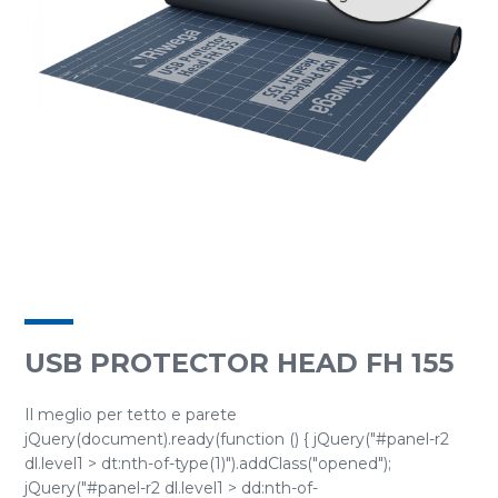
USB PROTECTOR HEAD FH 155
Il meglio per tetto e parete
jQuery(document).ready(function () { jQuery("#panel-r2
dl.level1 > dt:nth-of-type(1)").addClass("opened");
jQuery("#panel-r2 dl.level1 > dd:nth-of-