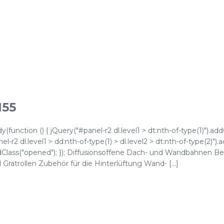
155
function () { jQuery("#panel-r2 dl.level1 > dt:nth-of-type(1)").add
l-r2 dl.level1 > dd:nth-of-type(1) > dl.level2 > dt:nth-of-type(2)").
).addClass("opened"); }); Diffusionsoffene Dach- und Wandbahnen B
ratrollen Zubehör für die Hinterlüftung Wand- [...]