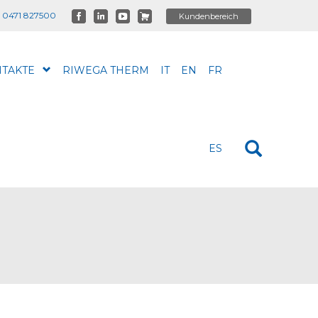
 0471 827500
TAKTE
RIWEGA THERM
IT
EN
FR
ES