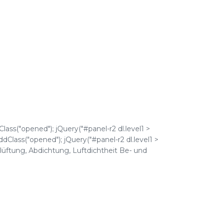
Class("opened"); jQuery("#panel-r2 dl.level1 >
addClass("opened"); jQuery("#panel-r2 dl.level1 >
elüftung, Abdichtung, Luftdichtheit Be- und