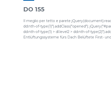
DO 155
Il meglio per tetto e parete jQuery(document).ready(
dd:nth-of-type(1)").addClass("opened"); jQuery("#pane
dd:nth-of-type(1) > dl.level2 > dd:nth-of-type(2)"
Entlüftungssysteme fürs Dach Belüftete First- und G