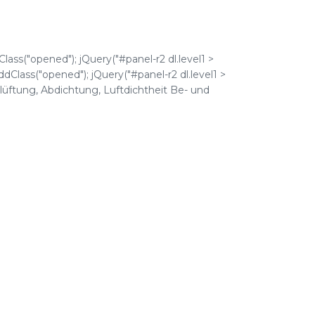
Class("opened"); jQuery("#panel-r2 dl.level1 >
addClass("opened"); jQuery("#panel-r2 dl.level1 >
elüftung, Abdichtung, Luftdichtheit Be- und