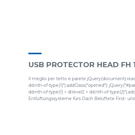
USB PROTECTOR HEAD FH 
Il meglio per tetto e parete jQuery(document).ready(
dd:nth-of-type(1)").addClass("opened"); jQuery("#pane
dd:nth-of-type(1) > dl.level2 > dd:nth-of-type(2)"
Entlüftungssysteme fürs Dach Belüftete First- und G