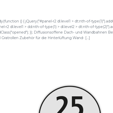
function () { jQuery("#panel-r2 dl.level1 > dt:nth-of-type(1)").add
l-r2 dl.level1 > dd:nth-of-type(1) > dl.level2 > dt:nth-of-type(2)").
).addClass("opened"); }); Diffusionsoffene Dach- und Wandbahnen B
ratrollen Zubehör für die Hinterlüftung Wand- [...]