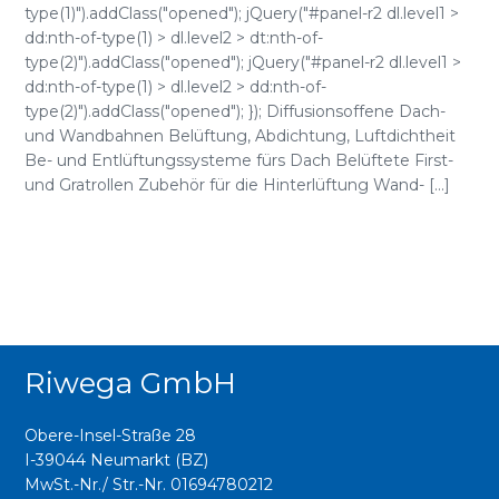
type(1)").addClass("opened"); jQuery("#panel-r2 dl.level1 >
dd:nth-of-type(1) > dl.level2 > dt:nth-of-
type(2)").addClass("opened"); jQuery("#panel-r2 dl.level1 >
dd:nth-of-type(1) > dl.level2 > dd:nth-of-
type(2)").addClass("opened"); }); Diffusionsoffene Dach-
und Wandbahnen Belüftung, Abdichtung, Luftdichtheit
Be- und Entlüftungssysteme fürs Dach Belüftete First-
und Gratrollen Zubehör für die Hinterlüftung Wand- [...]
Riwega GmbH
Obere-Insel-Straße 28
I-39044 Neumarkt (BZ)
MwSt.-Nr./ Str.-Nr. 01694780212