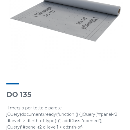
DO 135
Il meglio per tetto e parete
jQuery(document).ready(function () { jQuery("#panel-r2
dl.level1 > dt:nth-of-type(1)").addClass("opened");
jQuery("#panel-r2 dl.level1 > dd:nth-of-