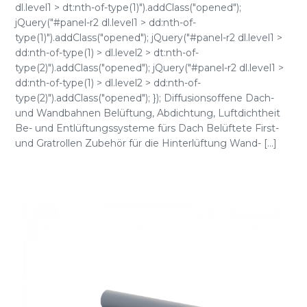
dl.level1 > dt:nth-of-type(1)").addClass("opened");
jQuery("#panel-r2 dl.level1 > dd:nth-of-
type(1)").addClass("opened"); jQuery("#panel-r2 dl.level1 >
dd:nth-of-type(1) > dl.level2 > dt:nth-of-
type(2)").addClass("opened"); jQuery("#panel-r2 dl.level1 >
dd:nth-of-type(1) > dl.level2 > dd:nth-of-
type(2)").addClass("opened"); }); Diffusionsoffene Dach-
und Wandbahnen Belüftung, Abdichtung, Luftdichtheit
Be- und Entlüftungssysteme fürs Dach Belüftete First-
und Gratrollen Zubehör für die Hinterlüftung Wand- [...]