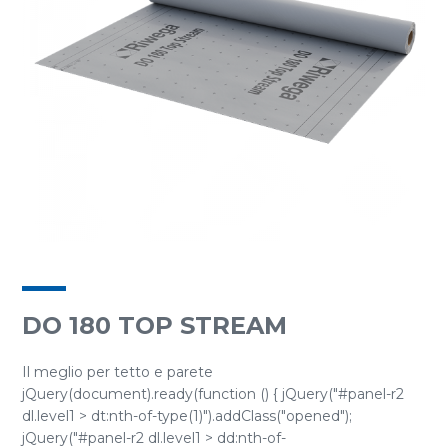
DO 180 TOP STREAM
Il meglio per tetto e parete
jQuery(document).ready(function () { jQuery("#panel-r2
dl.level1 > dt:nth-of-type(1)").addClass("opened");
jQuery("#panel-r2 dl.level1 > dd:nth-of-