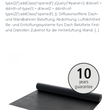
type(2)").addClass("opened"); jQuery("#panel-r2 dl.level1 >
dd:nth-of-type(1) > dl.level2 > dd:nth-of-
type(2)").addClass("opened"); }); Diffusionsoffene Dach-
und Wandbahnen Belüftung, Abdichtung, Luftdichtheit
Be- und Entlüftungssysteme fürs Dach Belüftete First-
und Gratrollen Zubehör für die Hinterlüftung Wand- [...]