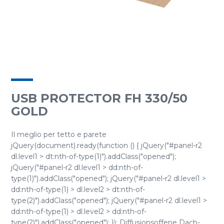
USB PROTECTOR FH 330/50
GOLD
Il meglio per tetto e parete
jQuery(document).ready(function () { jQuery("#panel-r2
dl.level1 > dt:nth-of-type(1)").addClass("opened");
jQuery("#panel-r2 dl.level1 > dd:nth-of-
type(1)").addClass("opened"); jQuery("#panel-r2 dl.level1 >
dd:nth-of-type(1) > dl.level2 > dt:nth-of-
type(2)").addClass("opened"); jQuery("#panel-r2 dl.level1 >
dd:nth-of-type(1) > dl.level2 > dd:nth-of-
type(2)").addClass("opened"); }); Diffusionsoffene Dach-