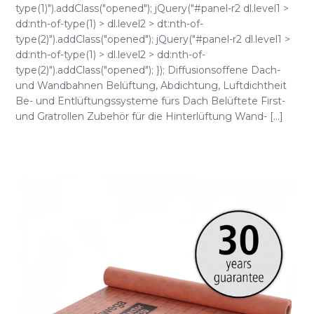
type(1)").addClass("opened"); jQuery("#panel-r2 dl.level1 >
dd:nth-of-type(1) > dl.level2 > dt:nth-of-
type(2)").addClass("opened"); jQuery("#panel-r2 dl.level1 >
dd:nth-of-type(1) > dl.level2 > dd:nth-of-
type(2)").addClass("opened"); }); Diffusionsoffene Dach-
und Wandbahnen Belüftung, Abdichtung, Luftdichtheit
Be- und Entlüftungssysteme fürs Dach Belüftete First-
und Gratrollen Zubehör für die Hinterlüftung Wand- [...]