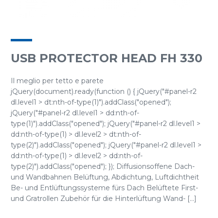
USB PROTECTOR HEAD FH 330
Il meglio per tetto e parete
jQuery(document).ready(function () { jQuery("#panel-r2
dl.level1 > dt:nth-of-type(1)").addClass("opened");
jQuery("#panel-r2 dl.level1 > dd:nth-of-
type(1)").addClass("opened"); jQuery("#panel-r2 dl.level1 >
dd:nth-of-type(1) > dl.level2 > dt:nth-of-
type(2)").addClass("opened"); jQuery("#panel-r2 dl.level1 >
dd:nth-of-type(1) > dl.level2 > dd:nth-of-
type(2)").addClass("opened"); }); Diffusionsoffene Dach-
und Wandbahnen Belüftung, Abdichtung, Luftdichtheit
Be- und Entlüftungssysteme fürs Dach Belüftete First-
und Gratrollen Zubehör für die Hinterlüftung Wand- [...]