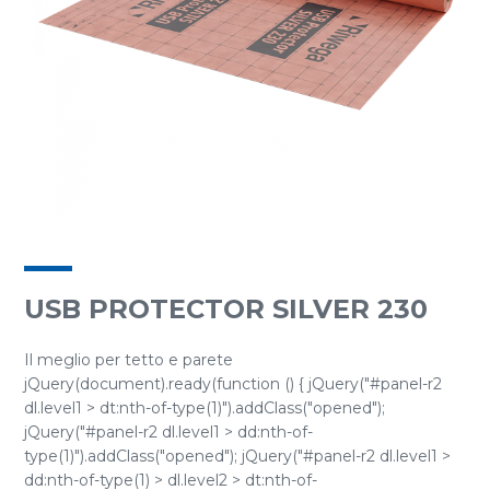
USB PROTECTOR SILVER 230
Il meglio per tetto e parete
jQuery(document).ready(function () { jQuery("#panel-r2
dl.level1 > dt:nth-of-type(1)").addClass("opened");
jQuery("#panel-r2 dl.level1 > dd:nth-of-
type(1)").addClass("opened"); jQuery("#panel-r2 dl.level1 >
dd:nth-of-type(1) > dl.level2 > dt:nth-of-