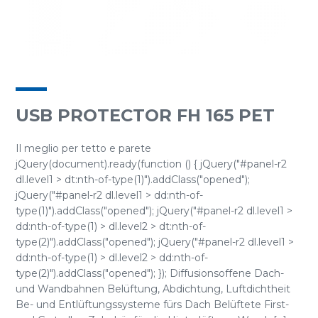
USB PROTECTOR FH 165 PET
Il meglio per tetto e parete
jQuery(document).ready(function () { jQuery("#panel-r2
dl.level1 > dt:nth-of-type(1)").addClass("opened");
jQuery("#panel-r2 dl.level1 > dd:nth-of-
type(1)").addClass("opened"); jQuery("#panel-r2 dl.level1 >
dd:nth-of-type(1) > dl.level2 > dt:nth-of-
type(2)").addClass("opened"); jQuery("#panel-r2 dl.level1 >
dd:nth-of-type(1) > dl.level2 > dd:nth-of-
type(2)").addClass("opened"); }); Diffusionsoffene Dach-
und Wandbahnen Belüftung, Abdichtung, Luftdichtheit
Be- und Entlüftungssysteme fürs Dach Belüftete First-