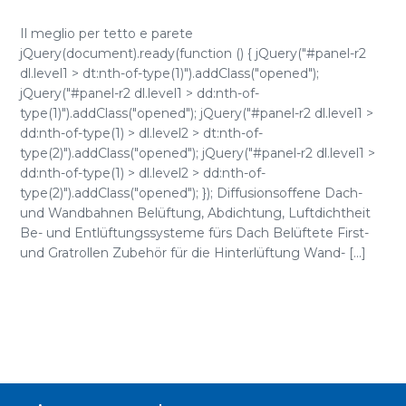
Il meglio per tetto e parete
jQuery(document).ready(function () { jQuery("#panel-r2
dl.level1 > dt:nth-of-type(1)").addClass("opened");
jQuery("#panel-r2 dl.level1 > dd:nth-of-
type(1)").addClass("opened"); jQuery("#panel-r2 dl.level1 >
dd:nth-of-type(1) > dl.level2 > dt:nth-of-
type(2)").addClass("opened"); jQuery("#panel-r2 dl.level1 >
dd:nth-of-type(1) > dl.level2 > dd:nth-of-
type(2)").addClass("opened"); }); Diffusionsoffene Dach-
und Wandbahnen Belüftung, Abdichtung, Luftdichtheit
Be- und Entlüftungssysteme fürs Dach Belüftete First-
und Gratrollen Zubehör für die Hinterlüftung Wand- [...]