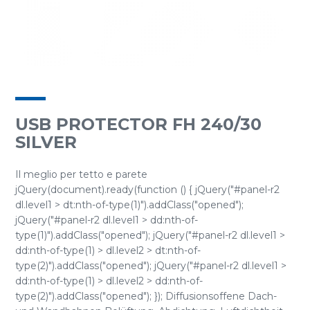
USB PROTECTOR FH 240/30
SILVER
Il meglio per tetto e parete
jQuery(document).ready(function () { jQuery("#panel-r2
dl.level1 > dt:nth-of-type(1)").addClass("opened");
jQuery("#panel-r2 dl.level1 > dd:nth-of-
type(1)").addClass("opened"); jQuery("#panel-r2 dl.level1 >
dd:nth-of-type(1) > dl.level2 > dt:nth-of-
type(2)").addClass("opened"); jQuery("#panel-r2 dl.level1 >
dd:nth-of-type(1) > dl.level2 > dd:nth-of-
type(2)").addClass("opened"); }); Diffusionsoffene Dach-