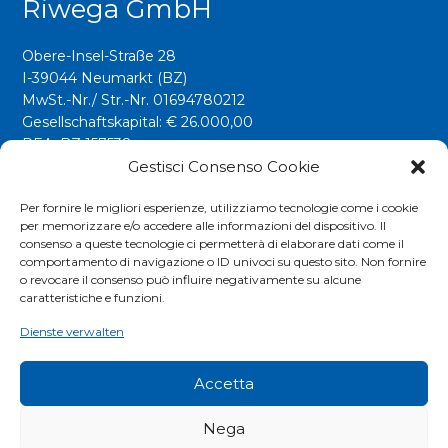
Riwega GmbH
Obere-Insel-Straße 28
I-39044 Neumarkt (BZ)
MwSt.-Nr./ Str.-Nr. 01694780212
Gesellschaftskapital: € 26.000,00
REA: BZ 157538
Gestisci Consenso Cookie
info@riwega.com
riwega@legalmail.it
Per fornire le migliori esperienze, utilizziamo tecnologie come i cookie
per memorizzare e/o accedere alle informazioni del dispositivo. Il
Tel.
+39 0471 827500
consenso a queste tecnologie ci permetterà di elaborare dati come il
comportamento di navigazione o ID univoci su questo sito. Non fornire
o revocare il consenso può influire negativamente su alcune
Social
caratteristiche e funzioni.
Dienste verwalten
Accetta
Nega