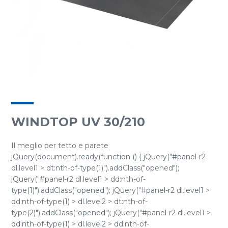
WINDTOP UV 30/210
Il meglio per tetto e parete
jQuery(document).ready(function () { jQuery("#panel-r2
dl.level1 > dt:nth-of-type(1)").addClass("opened");
jQuery("#panel-r2 dl.level1 > dd:nth-of-
type(1)").addClass("opened"); jQuery("#panel-r2 dl.level1 >
dd:nth-of-type(1) > dl.level2 > dt:nth-of-
type(2)").addClass("opened"); jQuery("#panel-r2 dl.level1 >
dd:nth-of-type(1) > dl.level2 > dd:nth-of-