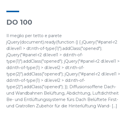
DO 100
Il meglio per tetto e parete
jQuery(document).ready(function () { jQuery("#panel-r2
dl.level1 > dt:nth-of-type(1)").addClass("opened");
jQuery("#panel-r2 dl.level1 > dd:nth-of-
type(1)").addClass("opened"); jQuery("#panel-r2 dl.level1 >
dd:nth-of-type(1) > dl.level2 > dt:nth-of-
type(2)").addClass("opened"); jQuery("#panel-r2 dl.level1 >
dd:nth-of-type(1) > dl.level2 > dd:nth-of-
type(2)").addClass("opened"); }); Diffusionsoffene Dach-
und Wandbahnen Belüftung, Abdichtung, Luftdichtheit
Be- und Entlüftungssysteme fürs Dach Belüftete First-
und Gratrollen Zubehör für die Hinterlüftung Wand- [...]