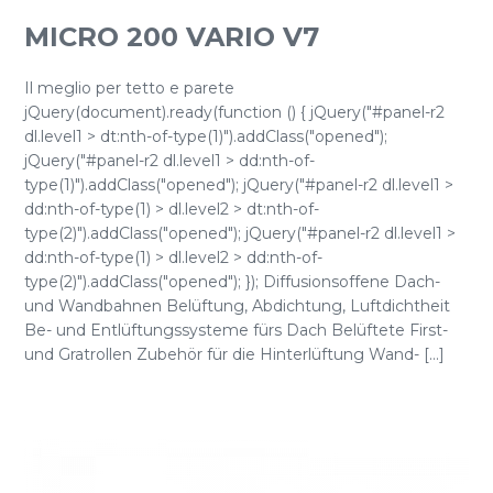
MICRO 200 VARIO V7
Il meglio per tetto e parete
jQuery(document).ready(function () { jQuery("#panel-r2
dl.level1 > dt:nth-of-type(1)").addClass("opened");
jQuery("#panel-r2 dl.level1 > dd:nth-of-
type(1)").addClass("opened"); jQuery("#panel-r2 dl.level1 >
dd:nth-of-type(1) > dl.level2 > dt:nth-of-
type(2)").addClass("opened"); jQuery("#panel-r2 dl.level1 >
dd:nth-of-type(1) > dl.level2 > dd:nth-of-
type(2)").addClass("opened"); }); Diffusionsoffene Dach-
und Wandbahnen Belüftung, Abdichtung, Luftdichtheit
Be- und Entlüftungssysteme fürs Dach Belüftete First-
und Gratrollen Zubehör für die Hinterlüftung Wand- [...]