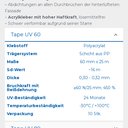
– Abdichtungen an allen Durchbrüchen der hinterlüfteten
Fassade
–
Acrylkleber mit hoher Haftkraft
, lösemittelfrei
– Schwer verformbar aufgrund seiner Starre
Tape UV 60
Klebstoff
Polyacrylat
Trägersystem
Schicht aus PP
Maße
60 mm x 25 m
Sd-Wert
~16 m
Dicke
0,30 - 0,32 mm
Bruchkraft mit
≥60 N/25 mm; 450 %
Reißdehnung
UV-Beständigkeit
24 Monate
Temperaturbeständigkeit
-30°C / +100°C
Verpackung
10 Stk.