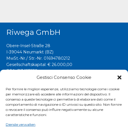
Riwega GmbH
Obere-Insel-Straße 28
I-39044 Neumarkt (BZ)
MwSt.-Nr./ Str.-Nr. 01694780212
Gesellschaftskapital: € 26.000,00
REA: BZ 157538
Gestisci Consenso Cookie
info@riwega.com
riwega@legalmail.it
Per fornire le migliori esperienze, utilizziamo tecnologie come i cookie
per memorizzare e/o accedere alle informazioni del dispositivo. Il
Tel.
+39 0471 827500
consenso a queste tecnologie ci permetterà di elaborare dati come il
comportamento di navigazione o ID univoci su questo sito. Non fornire
o revocare il consenso può influire negativamente su alcune
Social
caratteristiche e funzioni.
Dienste verwalten