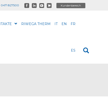
 0471 827500
TAKTE
RIWEGA THERM
IT
EN
FR
ES