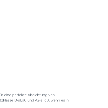
Für eine perfekte Abdichtung von
zklasse B-s1,d0 und A2-s1,d0, wenn es in