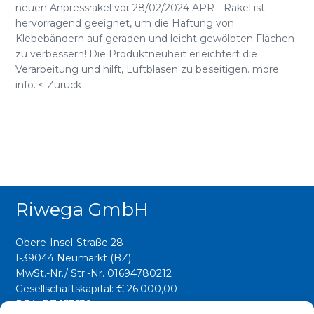
neuen Anpressrakel vor 28/02/2024 APR - Rakel ist
hervorragend geeignet, um die Haftung von
Klebebändern auf geraden und leicht gewölbten Flächen
zu verbessern! Die Produktneuheit erleichtert die
Verarbeitung und hilft, Luftblasen zu beseitigen. more
info. < Zurück
Riwega GmbH
Obere-Insel-Straße 28
I-39044 Neumarkt (BZ)
MwSt.-Nr./ Str.-Nr. 01694780212
Gesellschaftskapital: € 26.000,00
REA: BZ 157538