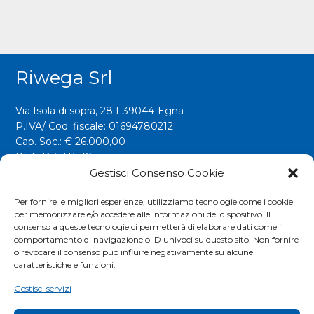
Riwega Srl
Via Isola di sopra, 28 I-39044-Egna
P.IVA/ Cod. fiscale: 01694780212
Cap. Soc.: € 26.000,00
REA: BZ 157538
Gestisci Consenso Cookie
info@riwega.com
riwega@legalmail.it
Per fornire le migliori esperienze, utilizziamo tecnologie come i cookie
per memorizzare e/o accedere alle informazioni del dispositivo. Il
Tel.
+39 0471 827500
consenso a queste tecnologie ci permetterà di elaborare dati come il
comportamento di navigazione o ID univoci su questo sito. Non fornire
o revocare il consenso può influire negativamente su alcune
Social
caratteristiche e funzioni.
Gestisci servizi