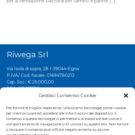
per la ventilazione Raccordi per camino e parete [...]
Riwega Srl
Via Isola di sopra, 28 I-39044-Egna
P.IVA/ Cod. fiscale: 01694780212
Cap. Soc.: € 26.000,00
REA: BZ 157538
Gestisci Consenso Cookie
info@riwega.com
riwega@legalmail.it
Per fornire le migliori esperienze, utilizziamo tecnologie come i cookie
per memorizzare e/o accedere alle informazioni del dispositivo. Il
Tel.
+39 0471 827500
consenso a queste tecnologie ci permetterà di elaborare dati come il
comportamento di navigazione o ID univoci su questo sito. Non fornire
o revocare il consenso può influire negativamente su alcune
caratteristiche e funzioni.