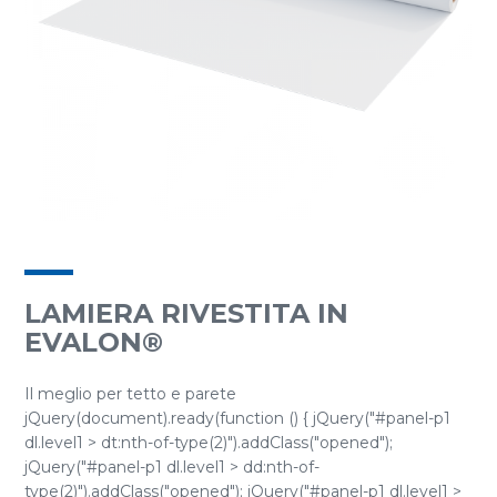
LAMIERA RIVESTITA IN
EVALON®
Il meglio per tetto e parete
jQuery(document).ready(function () { jQuery("#panel-p1
dl.level1 > dt:nth-of-type(2)").addClass("opened");
jQuery("#panel-p1 dl.level1 > dd:nth-of-
type(2)").addClass("opened"); jQuery("#panel-p1 dl.level1 >