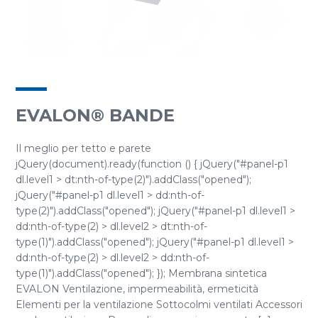
EVALON® BANDE
Il meglio per tetto e parete
jQuery(document).ready(function () { jQuery("#panel-p1
dl.level1 > dt:nth-of-type(2)").addClass("opened");
jQuery("#panel-p1 dl.level1 > dd:nth-of-
type(2)").addClass("opened"); jQuery("#panel-p1 dl.level1 >
dd:nth-of-type(2) > dl.level2 > dt:nth-of-
type(1)").addClass("opened"); jQuery("#panel-p1 dl.level1 >
dd:nth-of-type(2) > dl.level2 > dd:nth-of-
type(1)").addClass("opened"); }); Membrana sintetica
EVALON Ventilazione, impermeabilità, ermeticità
Elementi per la ventilazione Sottocolmi ventilati Accessori