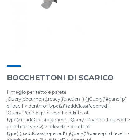
BOCCHETTONI DI SCARICO
Il meglio per tetto e parete
jQuery(document).ready(function () { jQuery("#panel-p1
dl.level1 > dt:nth-of-type(2)").addClass("opened");
jQuery("#panel-p1 dl.level1 > dd:nth-of-
type(2)").addClass("opened"); jQuery("#panel-p1 dl.level1 >
dd:nth-of-type(2) > dl.level2 > dt:nth-of-
type(1)").addClass("opened"); jQuery("#panel-p1 dl.level1 >