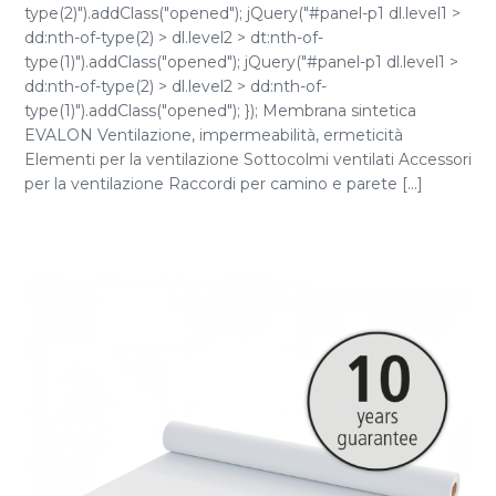
type(2)").addClass("opened"); jQuery("#panel-p1 dl.level1 >
dd:nth-of-type(2) > dl.level2 > dt:nth-of-
type(1)").addClass("opened"); jQuery("#panel-p1 dl.level1 >
dd:nth-of-type(2) > dl.level2 > dd:nth-of-
type(1)").addClass("opened"); }); Membrana sintetica
EVALON Ventilazione, impermeabilità, ermeticità
Elementi per la ventilazione Sottocolmi ventilati Accessori
per la ventilazione Raccordi per camino e parete [...]