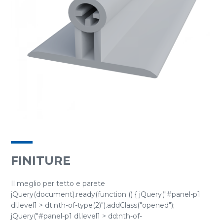
FINITURE
Il meglio per tetto e parete
jQuery(document).ready(function () { jQuery("#panel-p1
dl.level1 > dt:nth-of-type(2)").addClass("opened");
jQuery("#panel-p1 dl.level1 > dd:nth-of-