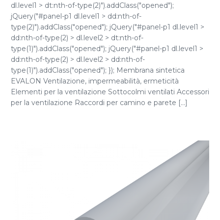
dl.level1 > dt:nth-of-type(2)").addClass("opened");
jQuery("#panel-p1 dl.level1 > dd:nth-of-
type(2)").addClass("opened"); jQuery("#panel-p1 dl.level1 >
dd:nth-of-type(2) > dl.level2 > dt:nth-of-
type(1)").addClass("opened"); jQuery("#panel-p1 dl.level1 >
dd:nth-of-type(2) > dl.level2 > dd:nth-of-
type(1)").addClass("opened"); }); Membrana sintetica
EVALON Ventilazione, impermeabilità, ermeticità
Elementi per la ventilazione Sottocolmi ventilati Accessori
per la ventilazione Raccordi per camino e parete [...]