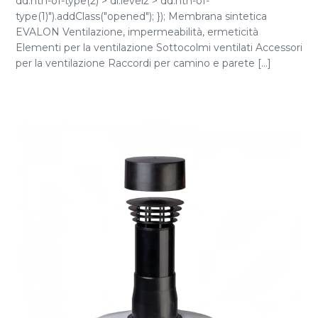
dd:nth-of-type(2) > dl.level2 > dd:nth-of-
type(1)").addClass("opened"); }); Membrana sintetica
EVALON Ventilazione, impermeabilità, ermeticità
Elementi per la ventilazione Sottocolmi ventilati Accessori
per la ventilazione Raccordi per camino e parete [...]