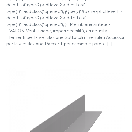
dd:nth-of-type(2) > dl.level2 > dt:nth-of-
type(1)").addClass("opened"); jQuery("#panel-p1 dl.level1 >
dd:nth-of-type(2) > dl.level2 > dd:nth-of-
type(1)").addClass("opened"); }); Membrana sintetica
EVALON Ventilazione, impermeabilità, ermeticità
Elementi per la ventilazione Sottocolmi ventilati Accessori
per la ventilazione Raccordi per camino e parete [...]