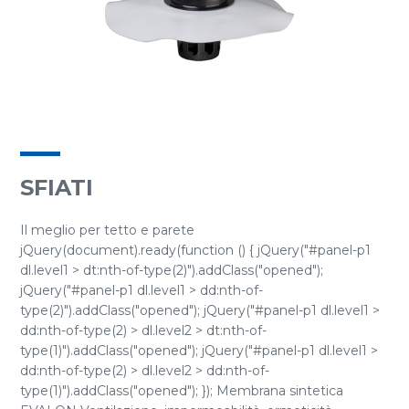
SFIATI
Il meglio per tetto e parete
jQuery(document).ready(function () { jQuery("#panel-p1
dl.level1 > dt:nth-of-type(2)").addClass("opened");
jQuery("#panel-p1 dl.level1 > dd:nth-of-
type(2)").addClass("opened"); jQuery("#panel-p1 dl.level1 >
dd:nth-of-type(2) > dl.level2 > dt:nth-of-
type(1)").addClass("opened"); jQuery("#panel-p1 dl.level1 >
dd:nth-of-type(2) > dl.level2 > dd:nth-of-
type(1)").addClass("opened"); }); Membrana sintetica