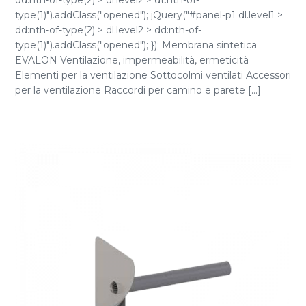
dd:nth-of-type(2) > dl.level2 > dt:nth-of-
type(1)").addClass("opened"); jQuery("#panel-p1 dl.level1 >
dd:nth-of-type(2) > dl.level2 > dd:nth-of-
type(1)").addClass("opened"); }); Membrana sintetica
EVALON Ventilazione, impermeabilità, ermeticità
Elementi per la ventilazione Sottocolmi ventilati Accessori
per la ventilazione Raccordi per camino e parete [...]