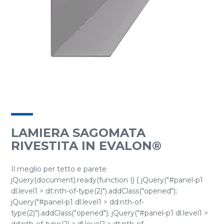
LAMIERA SAGOMATA
RIVESTITA IN EVALON®
Il meglio per tetto e parete
jQuery(document).ready(function () { jQuery("#panel-p1
dl.level1 > dt:nth-of-type(2)").addClass("opened");
jQuery("#panel-p1 dl.level1 > dd:nth-of-
type(2)").addClass("opened"); jQuery("#panel-p1 dl.level1 >