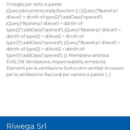
Il meglio per tetto e parete
jQuery(document).ready(function () { jQuery("#panel-p1
dl.level1 > dt:nth-of-type(2)").addClass("opened");
jQuery("#panel-p1 dl.level1 > dd:nth-of-
type(2)").addClass("opened"); jQuery("#panel-p1 dl.level1 >
dd:nth-of-type(2) > dl.level2 > dt:nth-of-
type(1)").addClass("opened"); jQuery("#panel-p1 dl.level1 >
dd:nth-of-type(2) > dl.level2 > dd:nth-of-
type(1)").addClass("opened"); }); Membrana sintetica
EVALON Ventilazione, impermeabilità, ermeticità
Elementi per la ventilazione Sottocolmi ventilati Accessori
per la ventilazione Raccordi per camino e parete [...]
Riwega Srl