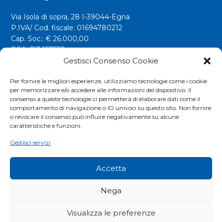
Via Isola di sopra, 28 I-39044-Egna
P.IVA/ Cod. fiscale: 01694780212
Cap. Soc.: € 26.000,00
REA: BZ 157538
Gestisci Consenso Cookie
info@riwega.com
riwega@legalmail.it
Per fornire le migliori esperienze, utilizziamo tecnologie come i cookie
per memorizzare e/o accedere alle informazioni del dispositivo. Il
Tel.
+39 0471 827500
consenso a queste tecnologie ci permetterà di elaborare dati come il
comportamento di navigazione o ID univoci su questo sito. Non fornire
o revocare il consenso può influire negativamente su alcune
Social
caratteristiche e funzioni.
Gestisci servizi
Accetta
Nega
Visualizza le preferenze
COOKIES POLICY
|
PRIVACY POLICY
|
EXTRANET