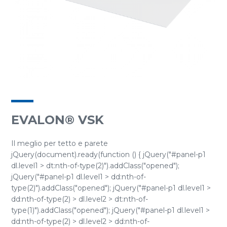
EVALON® VSK
Il meglio per tetto e parete
jQuery(document).ready(function () { jQuery("#panel-p1
dl.level1 > dt:nth-of-type(2)").addClass("opened");
jQuery("#panel-p1 dl.level1 > dd:nth-of-
type(2)").addClass("opened"); jQuery("#panel-p1 dl.level1 >
dd:nth-of-type(2) > dl.level2 > dt:nth-of-
type(1)").addClass("opened"); jQuery("#panel-p1 dl.level1 >
dd:nth-of-type(2) > dl.level2 > dd:nth-of-