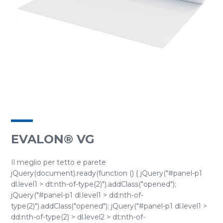
EVALON® VG
Il meglio per tetto e parete
jQuery(document).ready(function () { jQuery("#panel-p1
dl.level1 > dt:nth-of-type(2)").addClass("opened");
jQuery("#panel-p1 dl.level1 > dd:nth-of-
type(2)").addClass("opened"); jQuery("#panel-p1 dl.level1 >
dd:nth-of-type(2) > dl.level2 > dt:nth-of-