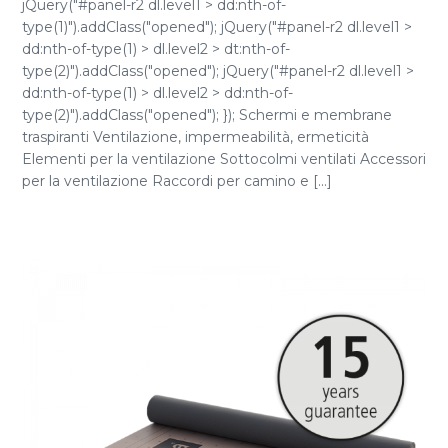
jQuery("#panel-r2 dl.level1 > dd:nth-of-
type(1)").addClass("opened"); jQuery("#panel-r2 dl.level1 >
dd:nth-of-type(1) > dl.level2 > dt:nth-of-
type(2)").addClass("opened"); jQuery("#panel-r2 dl.level1 >
dd:nth-of-type(1) > dl.level2 > dd:nth-of-
type(2)").addClass("opened"); }); Schermi e membrane
traspiranti Ventilazione, impermeabilità, ermeticità
Elementi per la ventilazione Sottocolmi ventilati Accessori
per la ventilazione Raccordi per camino e [...]