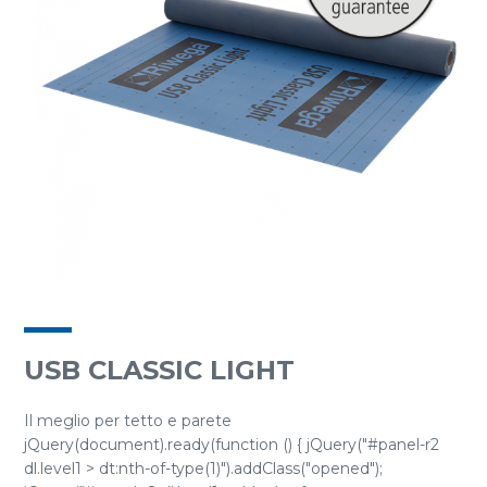
USB CLASSIC LIGHT
Il meglio per tetto e parete
jQuery(document).ready(function () { jQuery("#panel-r2
dl.level1 > dt:nth-of-type(1)").addClass("opened");