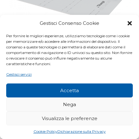
Gestisci Consenso Cookie
Per fornire le migliori esperienze, utilizziamo tecnologie come i cookie
per memorizzare e/o accedere alle informazioni del dispositivo. Il
consenso a queste tecnologie ci permetterà di elaborare dati come il
comportamento di navigazione o ID univoci su questo sito. Non fornire
o revocare il consenso può influire negativamente su alcune
caratteristiche e funzioni.
Gestisci servizi
VSK CLEAR 280
Accetta
Il meglio per tetto e parete
jQuery(document).ready(function () { jQuery("#panel-r2
Nega
dl.level1 > dt:nth-of-type(1)").addClass("opened");
jQuery("#panel-r2 dl.level1 > dd:nth-of-
Visualizza le preferenze
type(1)").addClass("opened"); jQuery("#panel-r2 dl.level1 >
dd:nth-of-type(1) > dl.level2 > dt:nth-of-
Cookie Policy
Dichiarazione sulla Privacy
type(2)").addClass("opened"); jQuery("#panel-r2 dl.level1 >