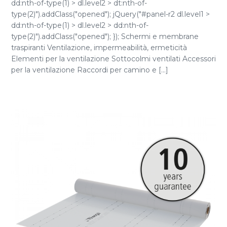
dd:nth-of-type(1) > dl.level2 > dt:nth-of-
type(2)").addClass("opened"); jQuery("#panel-r2 dl.level1 >
dd:nth-of-type(1) > dl.level2 > dd:nth-of-
type(2)").addClass("opened"); }); Schermi e membrane
traspiranti Ventilazione, impermeabilità, ermeticità
Elementi per la ventilazione Sottocolmi ventilati Accessori
per la ventilazione Raccordi per camino e [...]