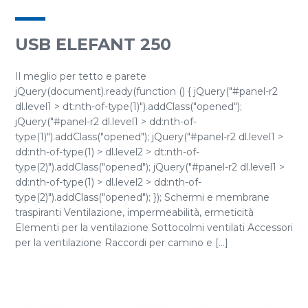
USB ELEFANT 250
Il meglio per tetto e parete
jQuery(document).ready(function () { jQuery("#panel-r2
dl.level1 > dt:nth-of-type(1)").addClass("opened");
jQuery("#panel-r2 dl.level1 > dd:nth-of-
type(1)").addClass("opened"); jQuery("#panel-r2 dl.level1 >
dd:nth-of-type(1) > dl.level2 > dt:nth-of-
type(2)").addClass("opened"); jQuery("#panel-r2 dl.level1 >
dd:nth-of-type(1) > dl.level2 > dd:nth-of-
type(2)").addClass("opened"); }); Schermi e membrane
traspiranti Ventilazione, impermeabilità, ermeticità
Elementi per la ventilazione Sottocolmi ventilati Accessori
per la ventilazione Raccordi per camino e [...]