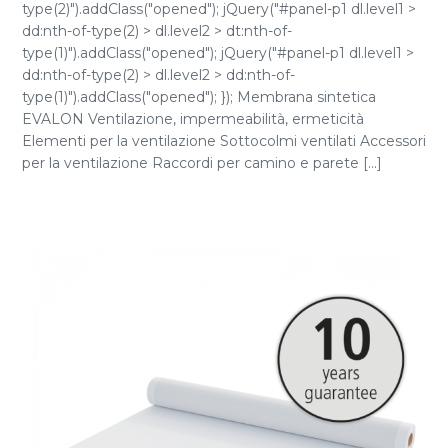
type(2)").addClass("opened"); jQuery("#panel-p1 dl.level1 >
dd:nth-of-type(2) > dl.level2 > dt:nth-of-
type(1)").addClass("opened"); jQuery("#panel-p1 dl.level1 >
dd:nth-of-type(2) > dl.level2 > dd:nth-of-
type(1)").addClass("opened"); }); Membrana sintetica
EVALON Ventilazione, impermeabilità, ermeticità
Elementi per la ventilazione Sottocolmi ventilati Accessori
per la ventilazione Raccordi per camino e parete [...]