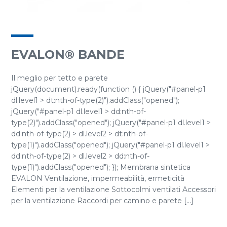
EVALON® BANDE
Il meglio per tetto e parete
jQuery(document).ready(function () { jQuery("#panel-p1
dl.level1 > dt:nth-of-type(2)").addClass("opened");
jQuery("#panel-p1 dl.level1 > dd:nth-of-
type(2)").addClass("opened"); jQuery("#panel-p1 dl.level1 >
dd:nth-of-type(2) > dl.level2 > dt:nth-of-
type(1)").addClass("opened"); jQuery("#panel-p1 dl.level1 >
dd:nth-of-type(2) > dl.level2 > dd:nth-of-
type(1)").addClass("opened"); }); Membrana sintetica
EVALON Ventilazione, impermeabilità, ermeticità
Elementi per la ventilazione Sottocolmi ventilati Accessori
per la ventilazione Raccordi per camino e parete [...]