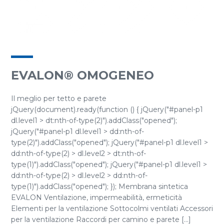
EVALON® OMOGENEO
Il meglio per tetto e parete
jQuery(document).ready(function () { jQuery("#panel-p1
dl.level1 > dt:nth-of-type(2)").addClass("opened");
jQuery("#panel-p1 dl.level1 > dd:nth-of-
type(2)").addClass("opened"); jQuery("#panel-p1 dl.level1 >
dd:nth-of-type(2) > dl.level2 > dt:nth-of-
type(1)").addClass("opened"); jQuery("#panel-p1 dl.level1 >
dd:nth-of-type(2) > dl.level2 > dd:nth-of-
type(1)").addClass("opened"); }); Membrana sintetica
EVALON Ventilazione, impermeabilità, ermeticità
Elementi per la ventilazione Sottocolmi ventilati Accessori
per la ventilazione Raccordi per camino e parete [...]