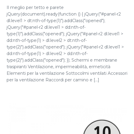
Il meglio per tetto e parete
jQuery(document).ready(function () { jQuery("#panel-r2
dl.level1 > dt:nth-of-type(1)").addClass("opened");
jQuery("#panel-r2 dl.level1 > dd:nth-of-
type(1)").addClass("opened"); jQuery("#panel-r2 dl.level1 >
dd:nth-of-type(1) > dl.level2 > dt:nth-of-
type(2)").addClass("opened"); jQuery("#panel-r2 dl.level1 >
dd:nth-of-type(1) > dl.level2 > dd:nth-of-
type(2)").addClass("opened"); }); Schermi e membrane
traspiranti Ventilazione, impermeabilità, ermeticità
Elementi per la ventilazione Sottocolmi ventilati Accessori
per la ventilazione Raccordi per camino e [...]