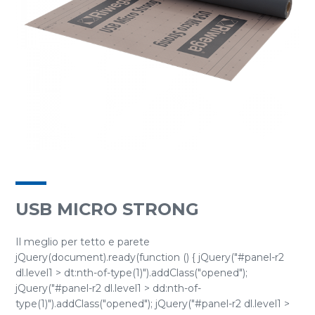
USB MICRO STRONG
Il meglio per tetto e parete
jQuery(document).ready(function () { jQuery("#panel-r2
dl.level1 > dt:nth-of-type(1)").addClass("opened");
jQuery("#panel-r2 dl.level1 > dd:nth-of-
type(1)").addClass("opened"); jQuery("#panel-r2 dl.level1 >