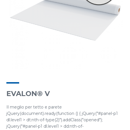
EVALON® V
Il meglio per tetto e parete
jQuery(document).ready(function () { jQuery("#panel-p1
dl.level1 > dt:nth-of-type(2)").addClass("opened");
jQuery("#panel-p1 dl.level1 > dd:nth-of-