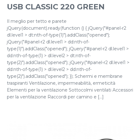
USB CLASSIC 220 GREEN
Il meglio per tetto e parete
jQuery(document).ready(function () { jQuery("#panel-r2
dl.level1 > dt:nth-of-type(1)").addClass("opened");
jQuery("#panel-r2 dl.level1 > dd:nth-of-
type(1)").addClass("opened"); jQuery("#panel-r2 dl.level1 >
dd:nth-of-type(1) > dl.level2 > dt:nth-of-
type(2)").addClass("opened"); jQuery("#panel-r2 dl.level1 >
dd:nth-of-type(1) > dl.level2 > dd:nth-of-
type(2)").addClass("opened"); }); Schermi e membrane
traspiranti Ventilazione, impermeabilità, ermeticità
Elementi per la ventilazione Sottocolmi ventilati Accessori
per la ventilazione Raccordi per camino e [...]