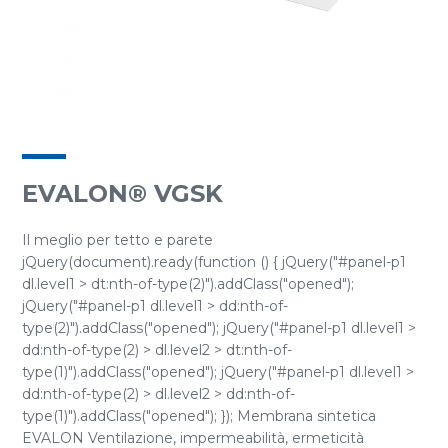
EVALON® VGSK
Il meglio per tetto e parete
jQuery(document).ready(function () { jQuery("#panel-p1
dl.level1 > dt:nth-of-type(2)").addClass("opened");
jQuery("#panel-p1 dl.level1 > dd:nth-of-
type(2)").addClass("opened"); jQuery("#panel-p1 dl.level1 >
dd:nth-of-type(2) > dl.level2 > dt:nth-of-
type(1)").addClass("opened"); jQuery("#panel-p1 dl.level1 >
dd:nth-of-type(2) > dl.level2 > dd:nth-of-
type(1)").addClass("opened"); }); Membrana sintetica
EVALON Ventilazione, impermeabilità, ermeticità