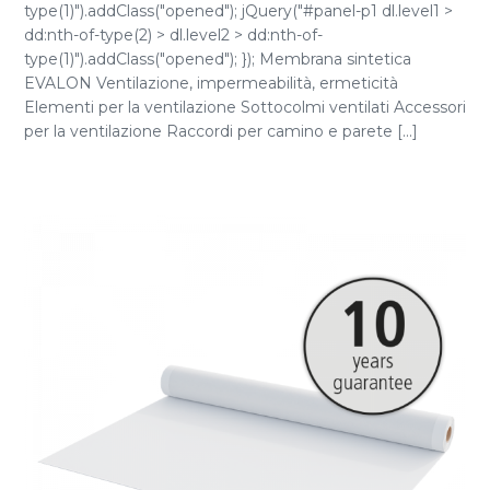
type(1)").addClass("opened"); jQuery("#panel-p1 dl.level1 >
dd:nth-of-type(2) > dl.level2 > dd:nth-of-
type(1)").addClass("opened"); }); Membrana sintetica
EVALON Ventilazione, impermeabilità, ermeticità
Elementi per la ventilazione Sottocolmi ventilati Accessori
per la ventilazione Raccordi per camino e parete [...]