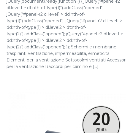
jQuery(document).ready(function () { jQuery("#panel-r2
dl.level1 > dt:nth-of-type(1)").addClass("opened");
jQuery("#panel-r2 dl.level1 > dd:nth-of-
type(1)").addClass("opened"); jQuery("#panel-r2 dl.level1 >
dd:nth-of-type(1) > dl.level2 > dt:nth-of-
type(2)").addClass("opened"); jQuery("#panel-r2 dl.level1 >
dd:nth-of-type(1) > dl.level2 > dd:nth-of-
type(2)").addClass("opened"); }); Schermi e membrane
traspiranti Ventilazione, impermeabilità, ermeticità
Elementi per la ventilazione Sottocolmi ventilati Accessori
per la ventilazione Raccordi per camino e [...]