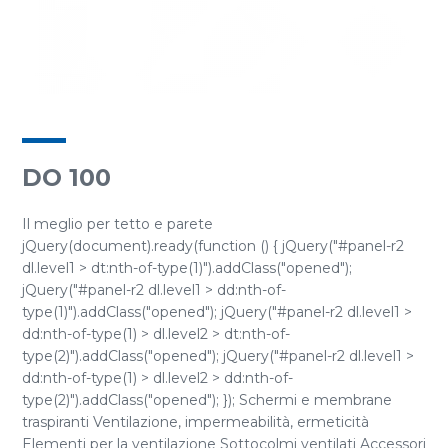
DO 100
Il meglio per tetto e parete
jQuery(document).ready(function () { jQuery("#panel-r2
dl.level1 > dt:nth-of-type(1)").addClass("opened");
jQuery("#panel-r2 dl.level1 > dd:nth-of-
type(1)").addClass("opened"); jQuery("#panel-r2 dl.level1 >
dd:nth-of-type(1) > dl.level2 > dt:nth-of-
type(2)").addClass("opened"); jQuery("#panel-r2 dl.level1 >
dd:nth-of-type(1) > dl.level2 > dd:nth-of-
type(2)").addClass("opened"); }); Schermi e membrane
traspiranti Ventilazione, impermeabilità, ermeticità
Elementi per la ventilazione Sottocolmi ventilati Accessori