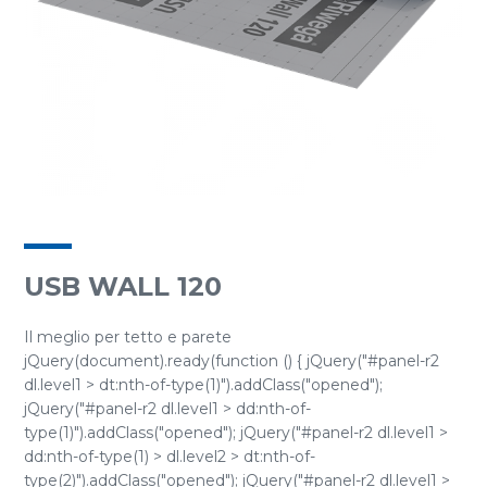
USB WALL 120
Il meglio per tetto e parete
jQuery(document).ready(function () { jQuery("#panel-r2
dl.level1 > dt:nth-of-type(1)").addClass("opened");
jQuery("#panel-r2 dl.level1 > dd:nth-of-
type(1)").addClass("opened"); jQuery("#panel-r2 dl.level1 >
dd:nth-of-type(1) > dl.level2 > dt:nth-of-
type(2)").addClass("opened"); jQuery("#panel-r2 dl.level1 >