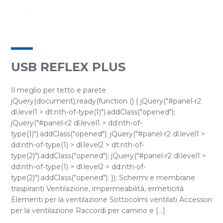
USB REFLEX PLUS
Il meglio per tetto e parete
jQuery(document).ready(function () { jQuery("#panel-r2
dl.level1 > dt:nth-of-type(1)").addClass("opened");
jQuery("#panel-r2 dl.level1 > dd:nth-of-
type(1)").addClass("opened"); jQuery("#panel-r2 dl.level1 >
dd:nth-of-type(1) > dl.level2 > dt:nth-of-
type(2)").addClass("opened"); jQuery("#panel-r2 dl.level1 >
dd:nth-of-type(1) > dl.level2 > dd:nth-of-
type(2)").addClass("opened"); }); Schermi e membrane
traspiranti Ventilazione, impermeabilità, ermeticità
Elementi per la ventilazione Sottocolmi ventilati Accessori
per la ventilazione Raccordi per camino e [...]