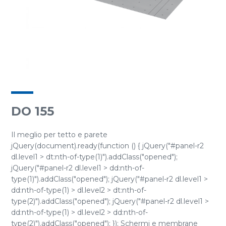
DO 155
Il meglio per tetto e parete
jQuery(document).ready(function () { jQuery("#panel-r2
dl.level1 > dt:nth-of-type(1)").addClass("opened");
jQuery("#panel-r2 dl.level1 > dd:nth-of-
type(1)").addClass("opened"); jQuery("#panel-r2 dl.level1 >
dd:nth-of-type(1) > dl.level2 > dt:nth-of-
type(2)").addClass("opened"); jQuery("#panel-r2 dl.level1 >
dd:nth-of-type(1) > dl.level2 > dd:nth-of-
type(2)").addClass("opened"); }); Schermi e membrane