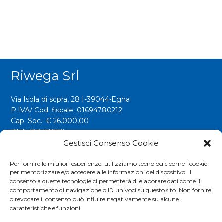
Riwega Srl
Via Isola di sopra, 28 I-39044-Egna
P.IVA/ Cod. fiscale: 01694780212
Cap. Soc.: € 26.000,00
REA: BZ 157538
Gestisci Consenso Cookie
info@riwega.com
riwega@legalmail.it
Per fornire le migliori esperienze, utilizziamo tecnologie come i cookie
per memorizzare e/o accedere alle informazioni del dispositivo. Il
Tel.
+39 0471 827500
consenso a queste tecnologie ci permetterà di elaborare dati come il
comportamento di navigazione o ID univoci su questo sito. Non fornire
o revocare il consenso può influire negativamente su alcune
Social
caratteristiche e funzioni.