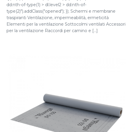
dd:nth-of-type(1) > dl.level2 > dd:nth-of-
type(2)").addClass("opened"); }); Schermi e membrane
traspiranti Ventilazione, impermeabilità, ermeticità
Elementi per la ventilazione Sottocolmi ventilati Accessori
per la ventilazione Raccordi per camino e [...]