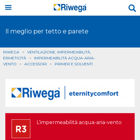
Il meglio per tetto e parete
RIWEGA
>
VENTILAZIONE, IMPERMEABILITÀ,
ERMETICITÀ
>
IMPERMEABILITÀ ACQUA-ARIA-
VENTO
>
ACCESSORI
>
PRIMER E SOLVENTI
L’impermeabilità acqua-aria-vento