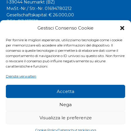
I-39044 Neumarkt (BZ)
MwSt.-Nr./ Str.-Nr. 01694780212
Gesellschaftskapital: € 26.000,00
REA: BZ 157538
Gestisci Consenso Cookie
info@riwega.com
riwega@legalmail.it
Per fornire le migliori esperienze, utilizziamo tecnologie come i cookie
per memorizzare e/o accedere alle informazioni del dispositivo. Il
Tel.
+39 0471 827500
consenso a queste tecnologie ci permetterà di elaborare dati come il
comportamento di navigazione o ID univoci su questo sito. Non fornire
o revocare il consenso può influire negativamente su alcune
Social
caratteristiche e funzioni.
Dienste verwalten
Accetta
Nega
Visualizza le preferenze
COOKIES POLICY
|
PRIVACY POLICY
|
EXTRANET
Cookie Policy
Datenschutzerklärung
© RIWEGA SRL. ALL RIGHTS RESERVED.