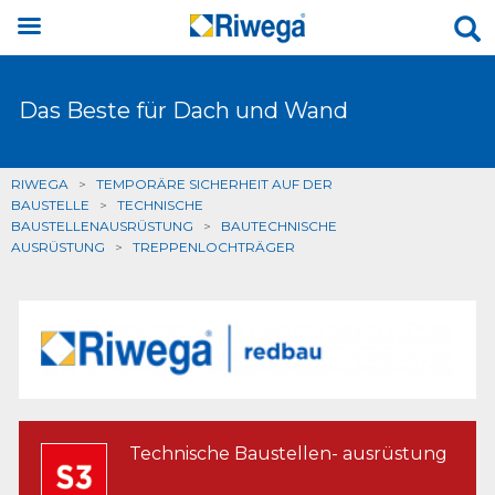
Das Beste für Dach und Wand
RIWEGA
>
TEMPORÄRE SICHERHEIT AUF DER
BAUSTELLE
>
TECHNISCHE
BAUSTELLENAUSRÜSTUNG
>
BAUTECHNISCHE
AUSRÜSTUNG
>
TREPPENLOCHTRÄGER
Technische Baustellen- ausrüstung