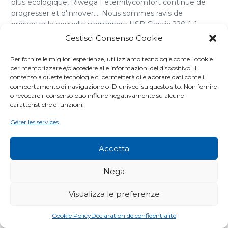
plus écologique, Riwega I eternitycomfort continue de
progresser et d'innover.... Nous sommes ravis de
présenter la nouvelle membrane USB Classic 220 [...]
Gestisci Consenso Cookie
Per fornire le migliori esperienze, utilizziamo tecnologie come i cookie
per memorizzare e/o accedere alle informazioni del dispositivo. Il
consenso a queste tecnologie ci permetterà di elaborare dati come il
comportamento di navigazione o ID univoci su questo sito. Non fornire
o revocare il consenso può influire negativamente su alcune
caratteristiche e funzioni.
Gérer les services
Accetta
Nega
Visualizza le preferenze
Cookie Policy
Déclaration de confidentialité