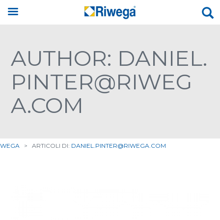
AUTHOR: DANIEL.
PINTER@RIWEG
A.COM
IWEGA
>
ARTICOLI DI:
DANIEL.PINTER@RIWEGA.COM