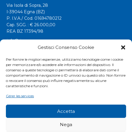
Via Isola di Sopra, 28
I-39044 Egna (BZ)
P. I.V.A./ Cod. 01694780212
Cap. SGG. : € 26.000,00
REA BZ 17394/98
info@riwega.com
riwega@legalmail.it
Gestisci Consenso Cookie
Tel.
+39 0471 827500
Per fornire le migliori esperienze, utilizziamo tecnologie come i cookie
per memorizzare e/o accedere alle informazioni del dispositivo. Il
Fax. +39 0471 827555
consenso a queste tecnologie ci permetterà di elaborare dati come il
comportamento di navigazione o ID univoci su questo sito. Non fornire
o revocare il consenso può influire negativamente su alcune
Social
caratteristiche e funzioni.
Gérer les services
Accetta
Nega